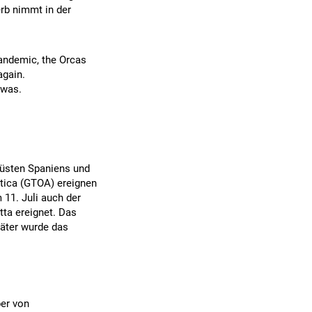
rb nimmt in der
pandemic, the Orcas
again.
 was.
Küsten Spaniens und
tica (GTOA) ereignen
 11. Juli auch der
tta ereignet. Das
päter wurde das
ber von