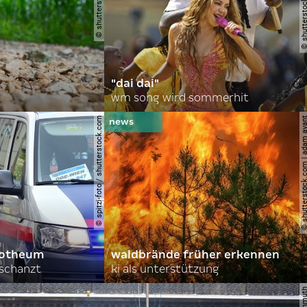
"dai dai"
wm song wird sommerhit
© spitzi-foto / shutterstock.com
© shutterstock.com | ad
orotheum
waldbrände früher erkennen
rschanzt
ki als unterstützung