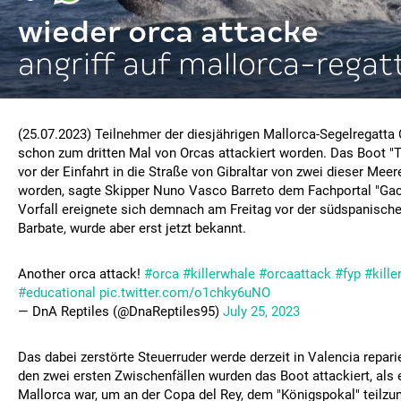
wieder orca attacke
angriff auf mallorca-regat
(25.07.2023) Teilnehmer der diesjährigen Mallorca-Segelregatta
schon zum dritten Mal von Orcas attackiert worden. Das Boot "Ti
vor der Einfahrt in die Straße von Gibraltar von zwei dieser Mee
worden, sagte Skipper Nuno Vasco Barreto dem Fachportal "Gac
Vorfall ereignete sich demnach am Freitag vor der südspanisc
Barbate, wurde aber erst jetzt bekannt.
Another orca attack!
#orca
#killerwhale
#orcaattack
#fyp
#kille
#educational
pic.twitter.com/o1chky6uNO
— DnA Reptiles (@DnaReptiles95)
July 25, 2023
Das dabei zerstörte Steuerruder werde derzeit in Valencia reparie
den zwei ersten Zwischenfällen wurden das Boot attackiert, al
Mallorca war, um an der Copa del Rey, dem "Königspokal" teilz