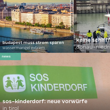
© shutterstock.com | alexanton
keine schiff
budapest muss strom sparen
donau-niedr
wassermangel extrem
sos-kinderdorf: neue vorwürfe
in tirol