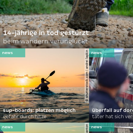
14-jährige in tod gestürzt
beim wandern verunglückt
© shutterstock.com | andrei lapkin
sup-boards: platzen möglich
überfall auf d
gefahr durch hitze
täter hat sich ve