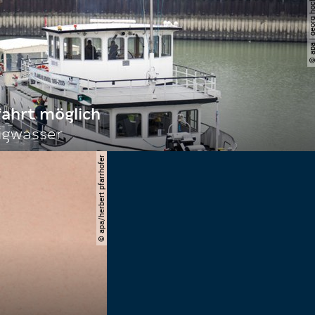
© apa | georg ho
fahrt möglich
igwasser
© apa/herbert pfarrhofer