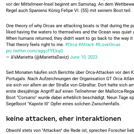
vor der Mittelmeer-Insel beginnt am Samstag. An dem Wettbewe
Regel auch Spaniens König Felipe VI. (55) mit seinem Boot teil.
One theory of why Orcas are attacking boats is that during the 
liked having the waters to themselves and the Ocean was quiet 
When humans returned, they didn't want to go back to the way it
That theory feels right to me.
#Orca
#Attack
#ILoveOrcas
pic.twitter.com/agqcFYEkq0
— â¼Marietta (@MariettaDaviz)
June 10, 2023
Seit Monaten häufen sich Berichte über Orca-Attacken vor den 
Portugals. Nach Aufzeichnungen der Organisation GT Orca Atlán
sie sich vor allem an der Straße von Gibraltar. Dort hatte sich am
erste diesjährige Angriff auf einen Teilnehmer der Mallorca-Rega
Boot "Corsario" wurde dabei erheblich beschädigt. Neun Tage s
Segelboot "Kapote III" Opfer eines solchen Zwischenfalls.
keine attacken, eher interaktionen
Obwohl stets von "Attacken" die Rede ist, sprechen Forscher lie