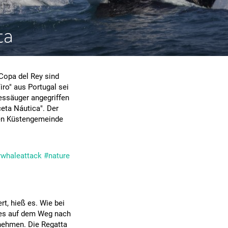
ta
 Copa del Rey sind
ro" aus Portugal sei
ressäuger angegriffen
eta Náutica". Der
hen Küstengemeinde
rwhaleattack
#nature
rt, hieß es. Wie bei
s es auf dem Weg nach
unehmen. Die Regatta