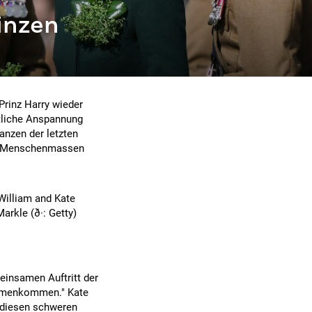
inzen
 Prinz Harry wieder
tliche Anspannung
anzen der letzten
er Menschenmassen
e William and Kate
kle (ð·: Getty)
einsamen Auftritt der
ammenkommen." Kate
n diesen schweren