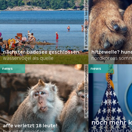
© shutterstock.com | lasse johansson
nächster badesee geschlossen
hitzewelle? hund
wasservögel als quelle
© shutterstock.com | domuephoto
noch mehr k
affe verletzt 18 leute!
usa wollen 
tier jetzt eingefangen