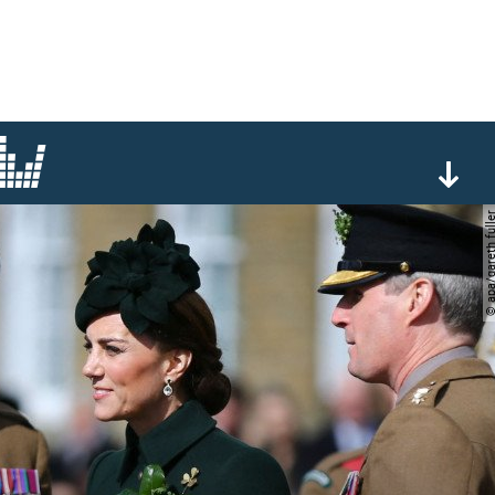
© apa/gareth f