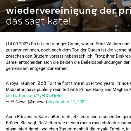
wiedervereinigung der pr
das sagt kate!
(14.09.2022) Es ist ein trauriger Grund, warum Prinz William und
zusammenfinden, doch nach dem Tod der Queen ist die vermein
zwischen den Brüdern vorerst nebensächlich. Trotz ihrer Diskrep
Jahre, entscheiden sich die beiden die Beileidsbekundungen d
gemeinsam entgegenzunehmen.
A royal reunion. ð¤ð For the first time in over two years, Princ
Middleton have publicly reunited with Prince Harry and Meghan Mar
pic.twitter.com/YyFGCeQrRo
— E! News (@enews)
September 11, 2022
Auch Prinzessin Kate äußert sich jetzt zum überraschenden gem
Brüder. Sie sagt: "In Zeiten wie diesen muss man einfach zus
signalisiert damit, welchen Zusammenhalt die royale Familie, i