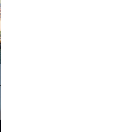
exanton
a sukoff