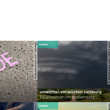
© shutterstock.com | lauraapl
© shutterstock.com | john 
unwetter verwüsten salzburg
feuerwehren im großeinsatz