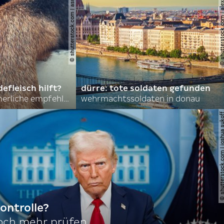
© shutterstock.com | asmit17
© shutterstock.com | al
efleisch hilft?
dürre: tote soldaten gefunden
nordkoreas sommerliche empfehlungen
wehrmachtssoldaten in donau
© shutterstock.com | joshu
ontrolle?
noch mehr prüfen