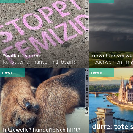
© shutterstock.com | lauraapl
"walk of shame"
unwetter verwü
kunstperformance im 1. bezirk
feuerwehren im g
© shutterstock.com | asmit17
dürre: tote
hitzewelle? hundefleisch hilft?