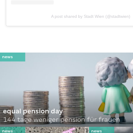
A post shared by Stadt Wien (@stadtwien)
equal pension day
144 tage weniger pension für frauen