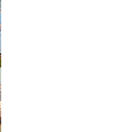
johansson
exanton