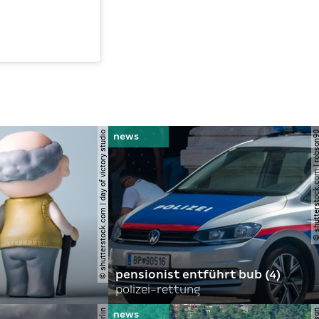
© shutterstock.com | day of victory studio
© shutterstock.com | r
pensionist entführt bub (4)
polizei-rettung