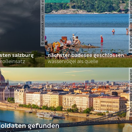
© shutterstock.com | john d sirlin
© shutterstock.com | lasse 
sten salzburg
nächster badesee geschlossen
roßeinsatz
wasservögel als quelle
© shutterstock.com | al
 soldaten gefunden