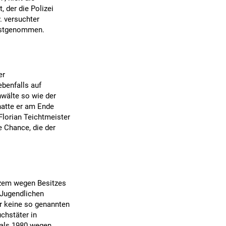
, der die Polizei
. versuchter
festgenommen.
er
ebenfalls auf
nwälte so wie der
hatte er am Ende
Florian Teichtmeister
e Chance, die der
urzem wegen Besitzes
 Jugendlichen
er keine so genannten
chstäter in
mals 1980 wegen