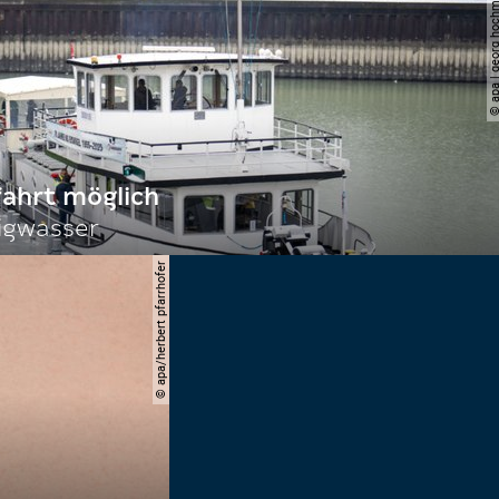
© apa | georg ho
fahrt möglich
igwasser
© apa/herbert pfarrhofer