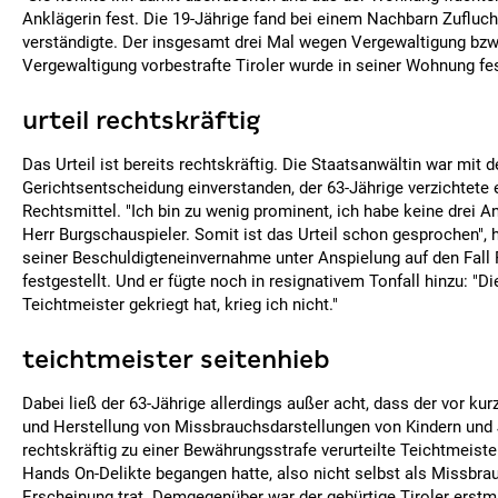
Anklägerin fest. Die 19-Jährige fand bei einem Nachbarn Zuflucht
verständigte. Der insgesamt drei Mal wegen Vergewaltigung bzw
Vergewaltigung vorbestrafte Tiroler wurde in seiner Wohnung 
urteil rechtskräftig
Das Urteil ist bereits rechtskräftig. Die Staatsanwältin war mit d
Gerichtsentscheidung einverstanden, der 63-Jährige verzichtete 
Rechtsmittel. "Ich bin zu wenig prominent, ich habe keine drei A
Herr Burgschauspieler. Somit ist das Urteil schon gesprochen", 
seiner Beschuldigteneinvernahme unter Anspielung auf den Fall 
festgestellt. Und er fügte noch in resignativem Tonfall hinzu: "Di
Teichtmeister gekriegt hat, krieg ich nicht."
teichtmeister seitenhieb
Dabei ließ der 63-Jährige allerdings außer acht, dass der vor k
und Herstellung von Missbrauchsdarstellungen von Kindern und
rechtskräftig zu einer Bewährungsstrafe verurteilte Teichtmeist
Hands On-Delikte begangen hatte, also nicht selbst als Missbrau
Erscheinung trat. Demgegenüber war der gebürtige Tiroler erst