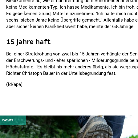
Medikamente ab, wie er nun freimütig dem Schöffensenat erklärte
keine Medikamenten-Typ. Ich hasse Medikamente. Ich bin froh, da
Es gebe keinen Grund, Mittel einzunehmen: "Ich halte mich nicht 
sechs, sieben Jahre keine Übergriffe gemacht." Allenfalls habe e
aber sicher keinen Krankheitswert habe, meinte der 63-Jährige.
15 jahre haft
Bei einer Strafdrohung von zwei bis 15 Jahren verhängte der Se
der Erschwerungs- und - eher spärlichen - Milderungsgründe bei
Höchststrafe. "Es bleibt nix mehr anderes übrig, als sie wegzuspe
Richter Christoph Bauer in der Urteilsbegründung fest.
(fd/apa)