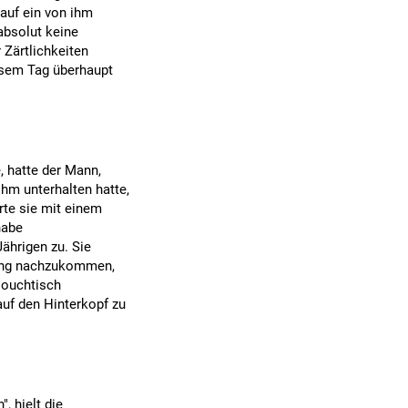
 auf ein von ihm
absolut keine
 Zärtlichkeiten
iesem Tag überhaupt
, hatte der Mann,
hm unterhalten hatte,
erte sie mit einem
habe
Jährigen zu. Sie
rung nachzukommen,
Couchtisch
uf den Hinterkopf zu
, hielt die