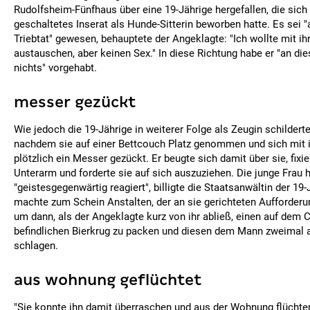
Rudolfsheim-Fünfhaus über eine 19-Jährige hergefallen, die sich
geschaltetes Inserat als Hunde-Sitterin beworben hatte. Es sei "
Triebtat" gewesen, behauptete der Angeklagte: "Ich wollte mit ihr
austauschen, aber keinen Sex." In diese Richtung habe er "an d
nichts" vorgehabt.
messer gezückt
Wie jedoch die 19-Jährige in weiterer Folge als Zeugin schilderte
nachdem sie auf einer Bettcouch Platz genommen und sich mit i
plötzlich ein Messer gezückt. Er beugte sich damit über sie, fixi
Unterarm und forderte sie auf sich auszuziehen. Die junge Frau 
"geistesgegenwärtig reagiert", billigte die Staatsanwältin der 19-
machte zum Schein Anstalten, der an sie gerichteten Aufforde
um dann, als der Angeklagte kurz von ihr abließ, einen auf dem 
befindlichen Bierkrug zu packen und diesen dem Mann zweimal a
schlagen.
aus wohnung geflüchtet
"Sie konnte ihn damit überraschen und aus der Wohnung flüchten"