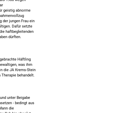
ar
für geistig abnorme
nahmenvollzug
ng der jungen Frau ein
ltigen. Dafür setzte
die haftbegleitenden
ben dürften.
rgebrachte Häftling
gewaltigen, was ihm
 in die JA Krems-Stein
 Therapie behandelt.
 und unter Beigabe
usetzen - bedingt aus
 Mann die