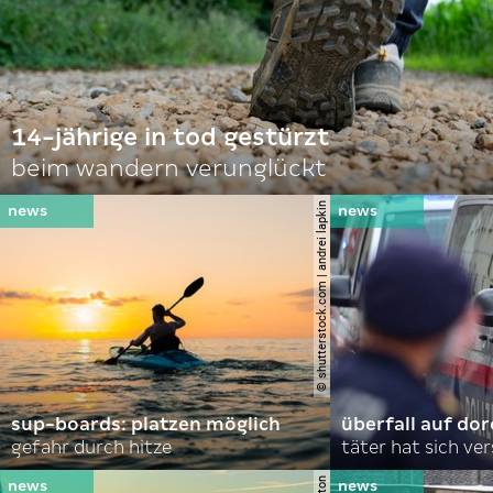
14-jährige in tod gestürzt
beim wandern verunglückt
© shutterstock.com | andrei lapkin
sup-boards: platzen möglich
überfall auf d
gefahr durch hitze
täter hat sich ve