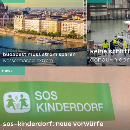
© shutterstock.com | alexanton
keine schiff
budapest muss strom sparen
donau-niedr
wassermangel extrem
sos-kinderdorf: neue vorwürfe