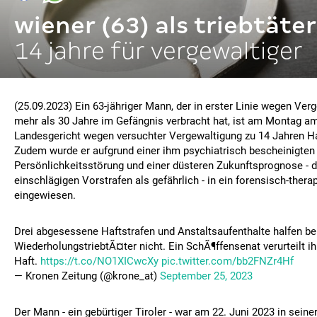
wiener (63) als triebtäter
14 jahre für vergewaltiger
(25.09.2023) Ein 63-jähriger Mann, der in erster Linie wegen Ve
mehr als 30 Jahre im Gefängnis verbracht hat, ist am Montag a
Landesgericht wegen versuchter Vergewaltigung zu 14 Jahren Haf
Zudem wurde er aufgrund einer ihm psychiatrisch bescheinigten
Persönlichkeitsstörung und einer düsteren Zukunftsprognose - de
einschlägigen Vorstrafen als gefährlich - in ein forensisch-ther
eingewiesen.
Drei abgesessene Haftstrafen und Anstaltsaufenthalte halfen be
WiederholungstriebtÃ¤ter nicht. Ein SchÃ¶ffensenat verurteilt i
Haft.
https://t.co/NO1XICwcXy
pic.twitter.com/bb2FNZr4Hf
— Kronen Zeitung (@krone_at)
September 25, 2023
Der Mann - ein gebürtiger Tiroler - war am 22. Juni 2023 in sein