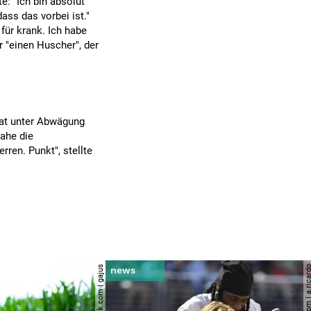
: "Ich bin absolut
ss das vorbei ist."
für krank. Ich habe
r "einen Huscher", der
nat unter Abwägung
nahe die
rren. Punkt", stellte