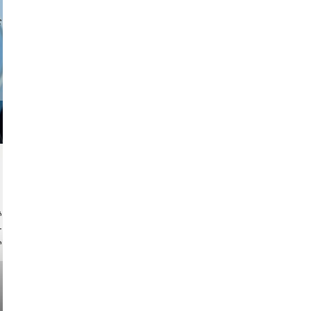
a sukoff
ock.com