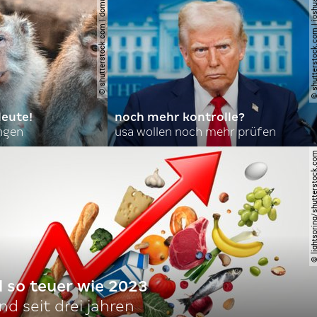
© shutterstock.com | domuephoto
© shutterstock.com | joshu
leute!
noch mehr kontrolle?
angen
usa wollen noch mehr prüfen
© lightspring/shutterst
l so teuer wie 2023
d seit drei jahren