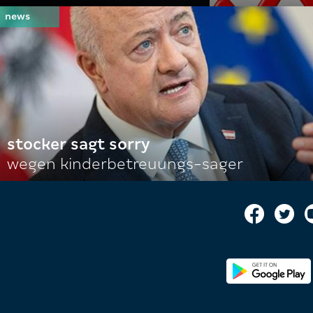
stocker sagt sorry
wegen kinderbetreuungs-sager