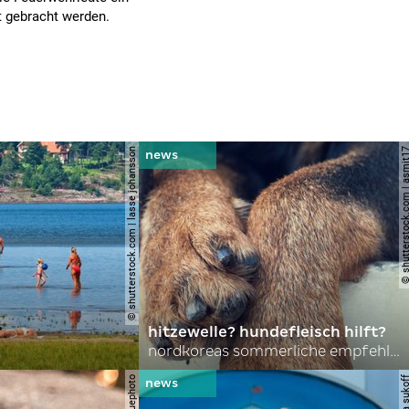
t gebracht werden.
© shutterstock.com | lasse johansson
© shutterstock.com | 
hitzewelle? hundefleisch hilft?
nordkoreas sommerliche empfehlungen