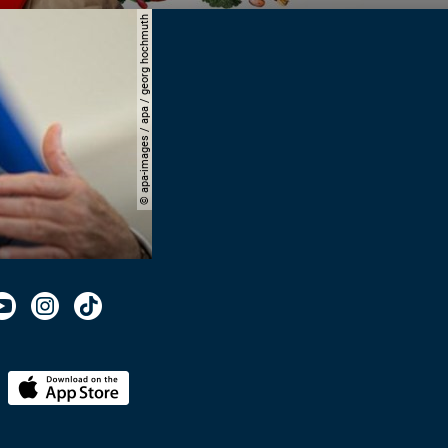
© apa-images / apa / georg hochmuth