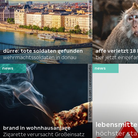
© shutterstock.com | alexanton
dürre: tote soldaten gefunden
affe verletzt 18 
wehrmachtssoldaten in donau
tier jetzt eingef
© shutterstock.com | cerevonstudio
lebensmitte
brand in wohnhausanlage
höchster stan
Zigarette verursacht Großeinsatz