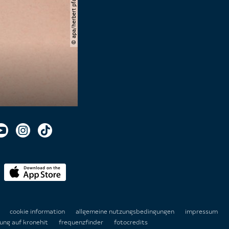
© apa/herbert pfarrhofer
n
cookie information
allgemeine nutzungsbedingungen
impressum
ung auf kronehit
frequenzfinder
fotocredits