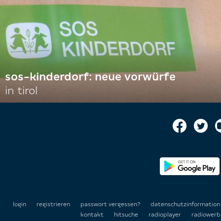
sos-kinderdorf: neue vorwürfe
in tirol
login
registrieren
passwort vergessen?
datenschutzinformatio
kontakt
hitsuche
radioplayer
radiowerb