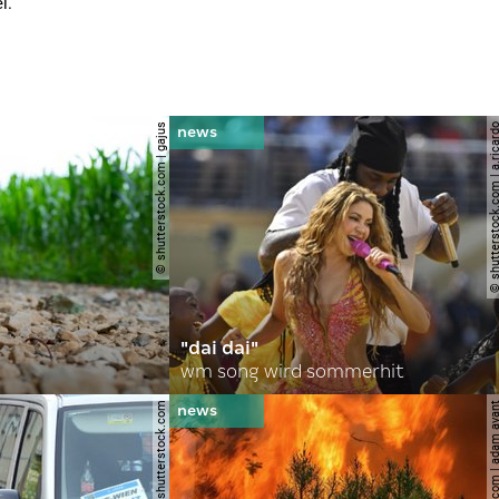
i.
© shutterstock.com | gajus
© shutterstock.com | a.
"dai dai"
wm song wird sommerhit
© spitzi-foto / shutterstock.com
© shutterstock.com | ad