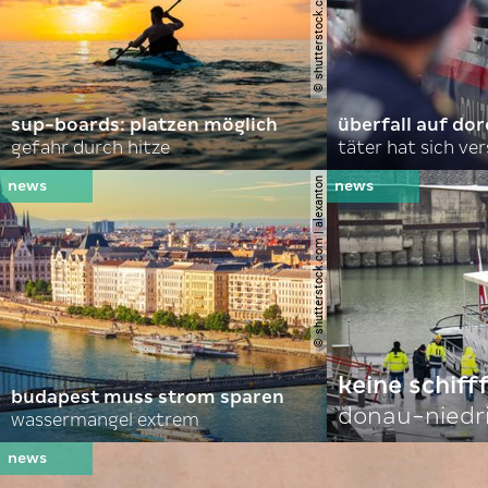
sup-boards: platzen möglich
überfall auf d
gefahr durch hitze
täter hat sich ve
© shutterstock.com | alexanton
keine schiff
budapest muss strom sparen
donau-niedr
wassermangel extrem