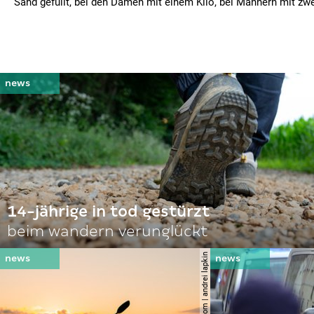
Sand gefüllt, bei den Damen mit einem Kilo, bei Männern mit zwe
14-jährige in tod gestürzt
beim wandern verunglückt
© shutterstock.com | andrei lapkin