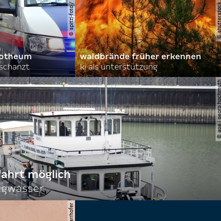
orotheum
waldbrände früher erkennen
rschanzt
ki als unterstützung
© apa | georg ho
fahrt möglich
igwasser