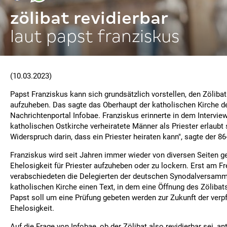
zölibat revidierbar
laut papst franziskus
(10.03.2023)
Papst Franziskus kann sich grundsätzlich vorstellen, den Zölibat 
aufzuheben. Das sagte das Oberhaupt der katholischen Kirche d
Nachrichtenportal Infobae. Franziskus erinnerte in dem Interview
katholischen Ostkirche verheiratete Männer als Priester erlaubt s
Widerspruch darin, dass ein Priester heiraten kann", sagte der 86
Franziskus wird seit Jahren immer wieder von diversen Seiten ge
Ehelosigkeit für Priester aufzuheben oder zu lockern. Erst am Fr
verabschiedeten die Delegierten der deutschen Synodalversamm
katholischen Kirche einen Text, in dem eine Öffnung des Zölibat
Papst soll um eine Prüfung gebeten werden zur Zukunft der verp
Ehelosigkeit.
Auf die Frage von Infobae, ob der Zölibat also revidierbar sei, a