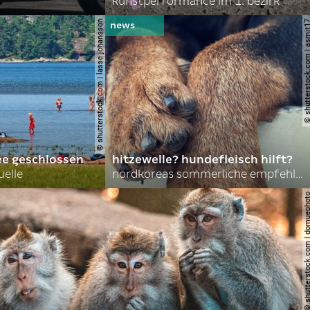
kunstperformance im 1. bezirk
© shutterstock.com | lasse johansson
© shutterstock.com | 
ee geschlossen
hitzewelle? hundefleisch hilft?
uelle
nordkoreas sommerliche empfehlungen
© shutterstock.com | do