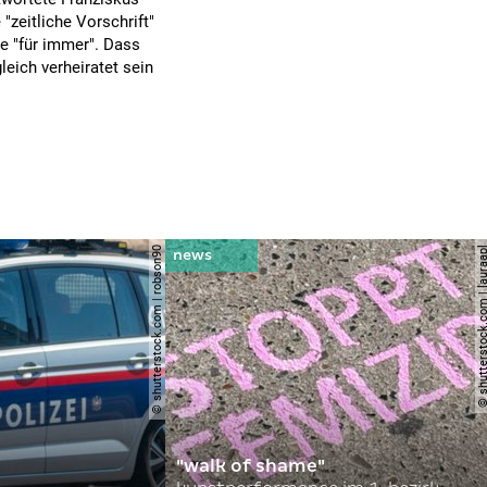
 "zeitliche Vorschrift"
e "für immer". Dass
eich verheiratet sein
© shutterstock.com | robson90
© shutterstock.com | l
"walk of shame"