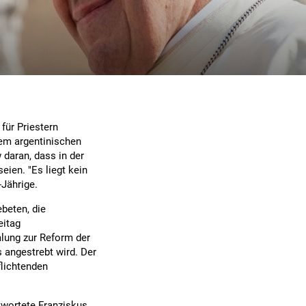
für Priestern
em argentinischen
 daran, dass in der
eien. "Es liegt kein
-Jährige.
beten, die
eitag
lung zur Reform der
s angestrebt wird. Der
flichtenden
ntwortete Franziskus