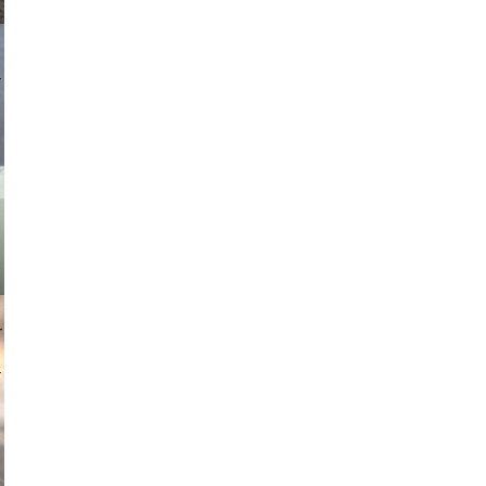
asmit17
muephoto