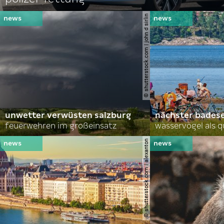
© shutterstock.com | john d sirlin
unwetter verwüsten salzburg
nächster bades
feuerwehren im großeinsatz
wasservögel als q
© shutterstock.com | alexanton