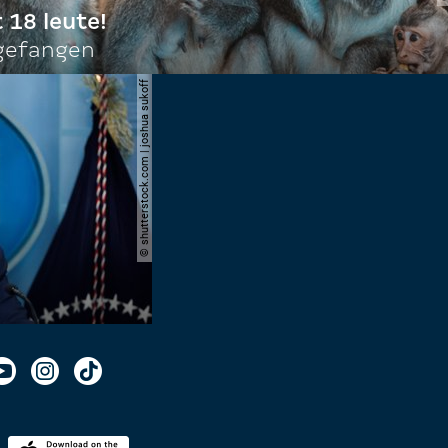
t 18 leute!
ngefangen
© shutterstock.com | joshua sukoff