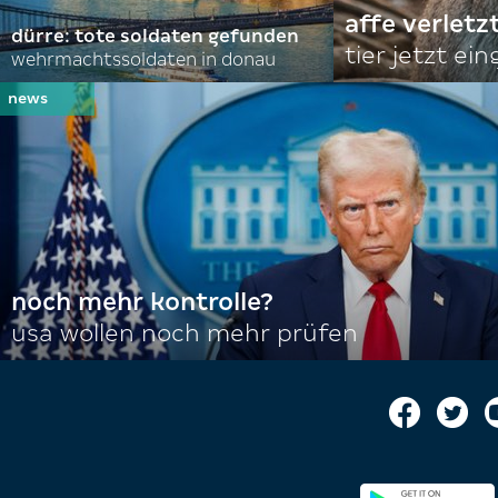
affe verletz
dürre: tote soldaten gefunden
tier jetzt ei
wehrmachtssoldaten in donau
noch mehr kontrolle?
usa wollen noch mehr prüfen