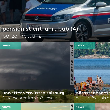
pensionist entführt bub (4)
polizei-rettung
© shutterstock.com | john d sirlin
unwetter verwüsten salzburg
nächster bades
feuerwehren im großeinsatz
wasservögel als q