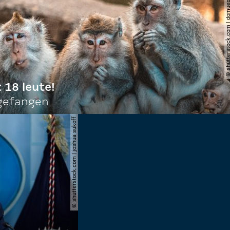
© shutterstock.com | do
t 18 leute!
ngefangen
© shutterstock.com | joshua sukoff