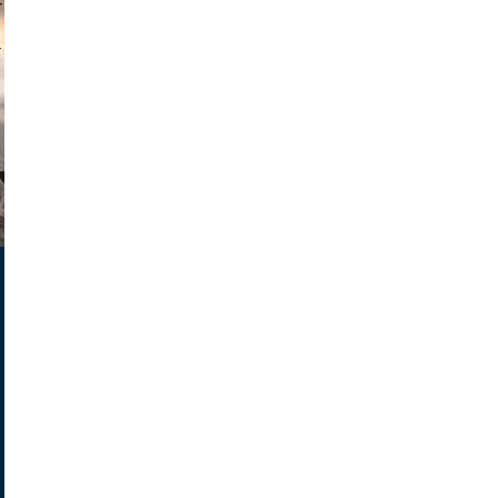
muephoto