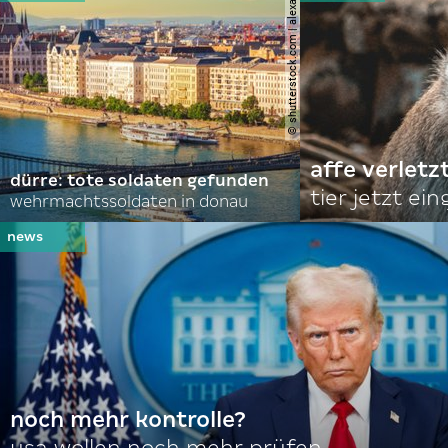
© shutterstock.com | alexanton
affe verletz
dürre: tote soldaten gefunden
tier jetzt ei
wehrmachtssoldaten in donau
noch mehr kontrolle?
usa wollen noch mehr prüfen