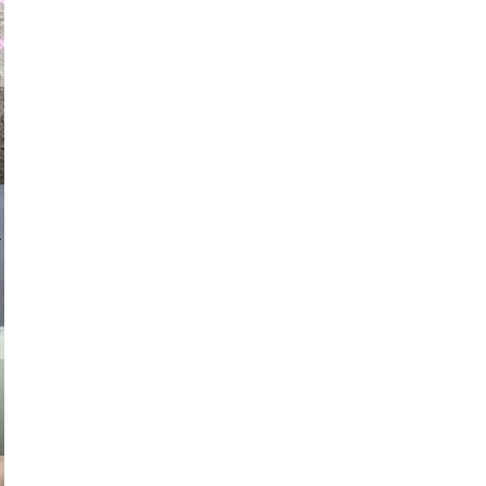
auraapl
asmit17