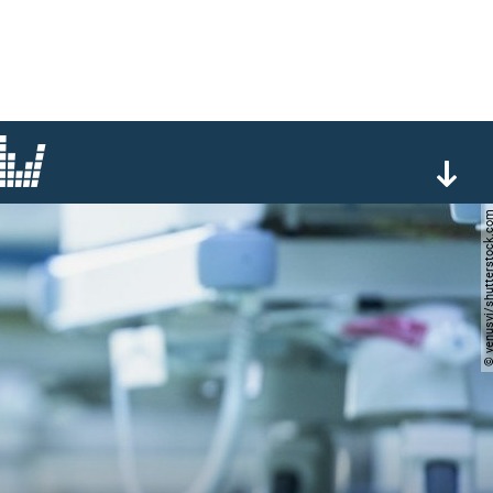
© venusvi/shuttersto