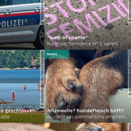
© shutterstock.com | robson90
© shutterstock.com | l
"walk of shame"
kunstperformance im 1. bezirk
© shutterstock.com | lasse johansson
© shutterstock.com | 
ee geschlossen
hitzewelle? hundefleisch hilft?
uelle
nordkoreas sommerliche empfehlungen