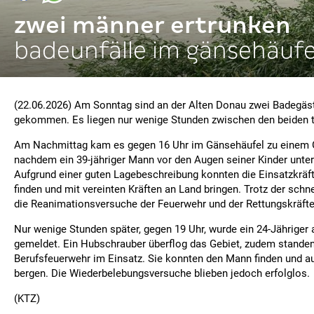
zwei männer ertrunken
badeunfälle im gänsehäufe
(22.06.2026) Am Sonntag sind an der Alten Donau zwei Badegä
gekommen. Es liegen nur wenige Stunden zwischen den beiden t
Am Nachmittag kam es gegen 16 Uhr im Gänsehäufel zu einem 
nachdem ein 39-jähriger Mann vor den Augen seiner Kinder unte
Aufgrund einer guten Lagebeschreibung konnten die Einsatzkräf
finden und mit vereinten Kräften an Land bringen. Trotz der schn
die Reanimationsversuche der Feuerwehr und der Rettungskräfte 
Nur wenige Stunden später, gegen 19 Uhr, wurde ein 24-Jähriger 
gemeldet. Ein Hubschrauber überflog das Gebiet, zudem stande
Berufsfeuerwehr im Einsatz. Sie konnten den Mann finden und 
bergen. Die Wiederbelebungsversuche blieben jedoch erfolglos.
(KTZ)