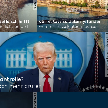
efleisch hilft?
dürre: tote soldaten gefunden
nordkoreas sommerliche empfehlungen
wehrmachtssoldaten in donau
© shutterstock.com | joshu
ontrolle?
noch mehr prüfen