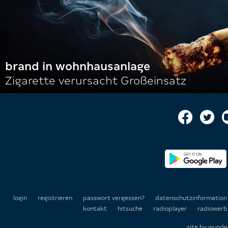
brand in wohnhausanlage
Zigarette verursacht Großeinsatz
login
registrieren
passwort vergessen?
datenschutzinformatio
kontakt
hitsuche
radioplayer
radiowerb
site by
wunde