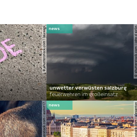
© shutterstock.com | lauraapl
© shutterstock.com | john 
unwetter verwüsten salzburg
feuerwehren im großeinsatz
© shutterstock.com | asmit17
© shutterstock.com | al