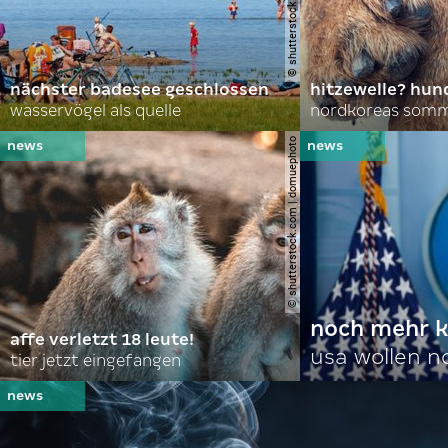
nächster badesee geschlossen
hitzewelle? hund
wasservögel als quelle
© shutterstock.com | domuephoto
noch mehr k
affe verletzt 18 leute!
usa wollen 
tier jetzt eingefangen