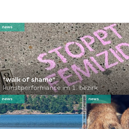
"walk of shame"
kunstperformance im 1. bezirk
© shutterstock.com | lasse johansson