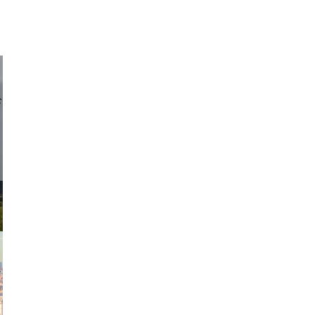
d sirlin
exanton