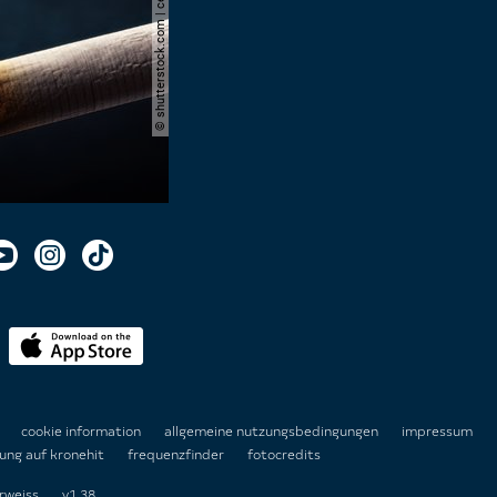
© shutterstock.com | cerevonstudio
n
cookie information
allgemeine nutzungsbedingungen
impressum
ung auf kronehit
frequenzfinder
fotocredits
rweiss
v1.38