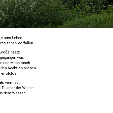
l
ste ums Leben
ragischen Vorfällen.
Großeinsatz,
rgegangen war.
te den Mann rasch
ellen Reaktion blieben
erfolglos.
als vermisst
n Taucher der Wiener
aus dem Wasser