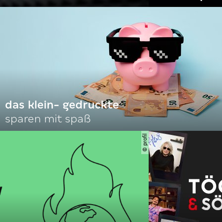
das klein- gedruckte
sparen mit spaß
© profil