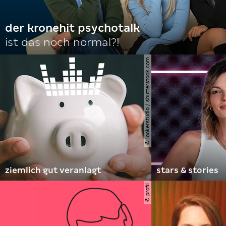
der kronehit psychotalk
ist das noch normal?!
© lookerstudio / shutterstock.com
ziemlich gut veranlagt
stars & stories
© profil