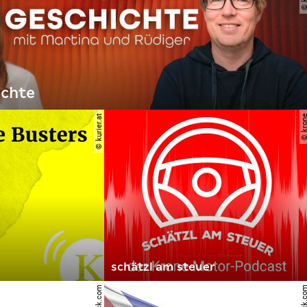
ichte
© kurier.at
© kro
schätzl am steuer