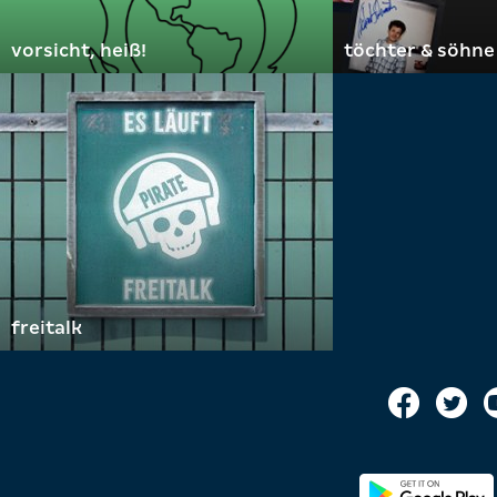
vorsicht, heiß!
töchter & söhne
freitalk