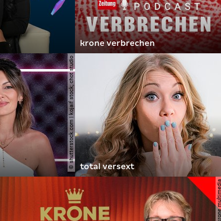
krone verbrechen
© shutterstock.com | kojaif stock; chot studio
total versext
© krone multi