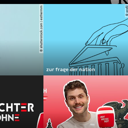
© shutterstock.com | esthermm
© prof
zur frage der nation