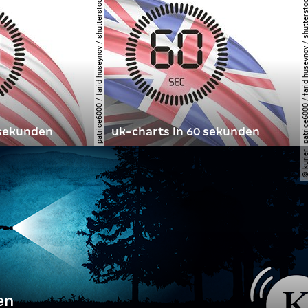
© patrice6000 / farid huseynov / shutterstock.com
© patrice6000 / farid huseynov / shut
 sekunden
uk-charts in 60 sekunden
© kuri
en