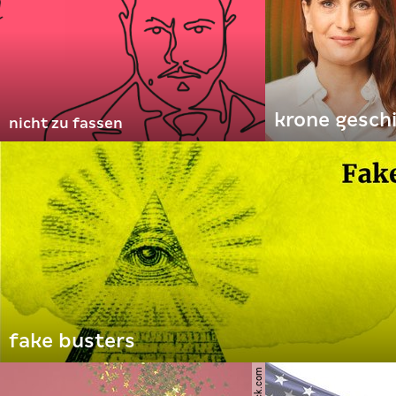
krone gesch
nicht zu fassen
fake busters