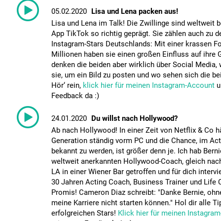
05.02.2020
Lisa und Lena packen aus!
Lisa und Lena im Talk! Die Zwillinge sind weltweit 
App TikTok so richtig geprägt. Sie zählen auch zu d
Instagram-Stars Deutschlands: Mit einer krassen Fo
Millionen haben sie einen großen Einfluss auf ihre 
denken die beiden aber wirklich über Social Media,
sie, um ein Bild zu posten und wo sehen sich die be
Hör‘ rein,
klick hier für meinen Instagram-Account
u
Feedback da :)
24.01.2020
Du willst nach Hollywood?
Ab nach Hollywood! In einer Zeit von Netflix & Co 
Generation ständig vorm PC und die Chance, im Ac
bekannt zu werden, ist größer denn je. Ich hab Bernie
weltweit anerkannten Hollywood-Coach, gleich nach
LA in einer Wiener Bar getroffen und für dich intervie
30 Jahren Acting Coach, Business Trainer und Life 
Promis! Cameron Diaz schreibt: "Danke Bernie, ohne
meine Karriere nicht starten können." Hol dir alle T
erfolgreichen Stars! ​
Klick hier für meinen Instagra