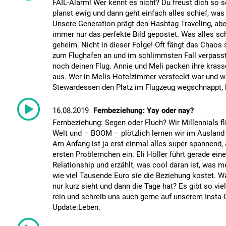
FAIL-Alarm! Wer kennt es nicht? Du freust dich so s
planst ewig und dann geht einfach alles schief, was
Unsere Generation prägt den Hashtag Traveling, abe
immer nur das perfekte Bild gepostet. Was alles schi
geheim. Nicht in dieser Folge! Oft fängt das Chaos 
zum Flughafen an und im schlimmsten Fall verpasst 
noch deinen Flug. Annie und Meli packen ihre krass
aus. Wer in Melis Hotelzimmer versteckt war und 
Stewardessen den Platz im Flugzeug wegschnappt, h
16.08.2019
Fernbeziehung: Yay oder nay?
Fernbeziehung: Segen oder Fluch? Wir Millennials f
Welt und – BOOM – plötzlich lernen wir im Auslan
Am Anfang ist ja erst einmal alles super spannend,
ersten Problemchen ein. Eli Höller führt gerade ein
Relationship und erzählt, was cool daran ist, was 
wie viel Tausende Euro sie die Beziehung kostet. W
nur kurz sieht und dann die Tage hat? Es gibt so vi
rein und schreib uns auch gerne auf unserem Insta
Update:Leben.