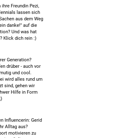
 ihre Freundin Pezi,
llennials lassen sich
n Sachen aus dem Weg
in danke!" auf die
ation? Und was hat
Klick dich rein :)
rer Generation?
en drüber - auch vor
mutig und cool.
bei wird alles rund um
t sind, gehen wir
chwer Hilfe in Form
;)
n Influencerin: Gerid
hr Alltag aus?
port motivieren zu