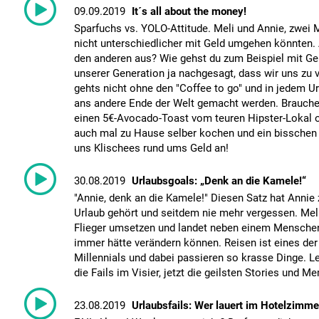
09.09.2019
It´s all about the money!
Sparfuchs vs. YOLO-Attitude. Meli und Annie, zwei Mi
nicht unterschiedlicher mit Geld umgehen könnten.
den anderen aus? Wie gehst du zum Beispiel mit Ge
unserer Generation ja nachgesagt, dass wir uns zu 
gehts nicht ohne den "Coffee to go" und in jedem U
ans andere Ende der Welt gemacht werden. Brauche
einen 5€-Avocado-Toast vom teuren Hipster-Lokal o
auch mal zu Hause selber kochen und ein bisschen
uns Klischees rund ums Geld an!
30.08.2019
Urlaubsgoals: „Denk an die Kamele!“
"Annie, denk an die Kamele!" Diesen Satz hat Annie
Urlaub gehört und seitdem nie mehr vergessen. Mel
Flieger umsetzen und landet neben einem Menschen,
immer hätte verändern können. Reisen ist eines der
Millennials und dabei passieren so krasse Dinge. 
die Fails im Visier, jetzt die geilsten Stories und Me
23.08.2019
Urlaubsfails: Wer lauert im Hotelzimme