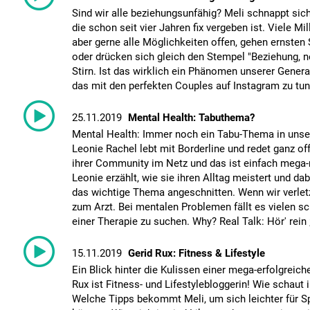
Sind wir alle beziehungsunfähig? Meli schnappt sich
die schon seit vier Jahren fix vergeben ist. Viele Mi
aber gerne alle Möglichkeiten offen, gehen ernste
oder drücken sich gleich den Stempel "Beziehung, ne
Stirn. Ist das wirklich ein Phänomen unserer Gener
das mit den perfekten Couples auf Instagram zu tun? 
25.11.2019
Mental Health: Tabuthema?
Mental Health: Immer noch ein Tabu-Thema in unse
Leonie Rachel lebt mit Borderline und redet ganz off
ihrer Community im Netz und das ist einfach mega-
Leonie erzählt, wie sie ihren Alltag meistert und da
das wichtige Thema angeschnitten. Wenn wir verletz
zum Arzt. Bei mentalen Problemen fällt es vielen s
einer Therapie zu suchen. Why? Real Talk: Hör' rein 
15.11.2019
Gerid Rux: Fitness & Lifestyle
Ein Blick hinter die Kulissen einer mega-erfolgreiche
Rux ist Fitness- und Lifestylebloggerin! Wie schaut i
Welche Tipps bekommt Meli, um sich leichter für S