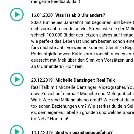
mir gerne Feedback da :)
16.01.2020
Was ist ab 0 Uhr anders?
2020: Ein neues Jahrzehnt hat begonnen und keine
sich zum Jahresende so viel Stress wie die der Mill
schnell 100.000 Bilder des letzten Jahres auf Insta
wie perfekt das Leben ist und am besten schon ein
fürs nächste Jahr vorweisen können. Gleich zu Beg
Podcastgirliepower: Katie vom kronehit success st
quatscht mit Meli über den Sinn von Vorsätzen und
ab 0 Uhr anders? Hör' rein
20.12.2019
Michelle Danzinger: Real Talk
Real Talk mit Michelle Danzinger: Videographer, Yo
usw. Zu viel auf einmal? Michelle und Meli quatsch
Welt: Wie sind Millennials so drauf? Wie gehst du 
toxischen Beziehungen um? Wie stärkst du dein Sel
es, sein eigenes Label zu gründen und welche Spure
im Netz? Hör‘ rein!
14.12.2019
Sind wir beziehungsunfähig?