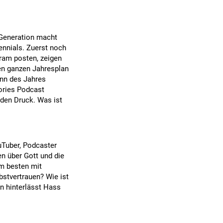
 Generation macht
ennials. Zuerst noch
gram posten, zeigen
en ganzen Jahresplan
inn des Jahres
ories Podcast
 den Druck. Was ist
uTuber, Podcaster
en über Gott und die
am besten mit
bstvertrauen? Wie ist
n hinterlässt Hass