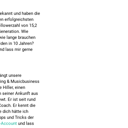
bekannt und haben die
en erfolgreichsten
llowerzahl von 15,2
Generation. Wie
 wie lange brauchen
iden in 10 Jahren?
nd lass mir gerne
hängt unsere
ting & Musicbusiness
 Hiller, einen
 seiner Ankunft aus
wt. Er ist seit rund
Coach. Er kennt die
 dich hätte ich
ipps und Tricks der
m-Account
und lass