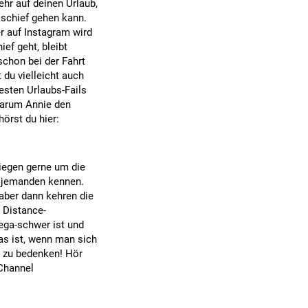
ehr auf deinen Urlaub,
 schief gehen kann.
r auf Instagram wird
ef geht, bleibt
schon bei der Fahrt
du vielleicht auch
esten Urlaubs-Fails
warum Annie den
örst du hier:
liegen gerne um die
d jemanden kennen.
 aber dann kehren die
e Distance-
mega-schwer ist und
as ist, wenn man sich
el zu bedenken! Hör
-Channel