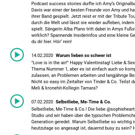
Podcast success stories durfte ich Amy’s Originalba
Davis war einer der besten Freunde von Amy und ha
ihrer Band gespielt. Jetzt reist er mit der Tribute
durch die Welt und lässt sie wieder aufleben, indem 
spielt. Sängerin Alba Plano tritt dabei in Amys Fu
wirklich? Spannende Insiderinfos und eine kleine 
du dir hier. Hör‘ rein!
14.02.2020
Warum lieben so schwer ist
"Love is in the air!" Happy Valentinstag! Liebe & Se
Thema Nummer 1, aber es ist einfach auch so komp
zulassen, an Problemen arbeiten und langjährige B
Nicht so easy im Zeitalter von Tinder & Co. Teilst 
Meli & kronehit-Kollegin Tamara?
07.02.2020
Selbstliebe, Me-Time & Co.
Selbstliebe, Me-Time & Co.! Die liebe @sophiehear
Studio und wir haben über die typischen Problemch
Generation geredet. Warum Selbstliebe so wichtig 
heutzutage so angesagt ist, dauernd busy zu sein? H