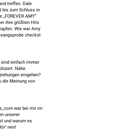
nd treffen. Dale
t bis zum Schluss in
 Tour „FOREVER AMY“
er ihre größten Hits
ßstapfen. Wie war Amy
Gesangsprobe checkst
x sind einfach immer
liziert. Nähe
eziehungen eingehen?
du die Meinung von
ts_com war bei mir im
en unserer
ist und warum es
ör‘ rein!