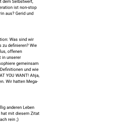
t dem Selbstwert,
ration ist non-stop
rin aus? Gerid und
tion: Was sind wir
s zu definieren? Wie
lus, offenen
 in unserer
losophiere gemeinsam
Definitionen und wie
HAT YOU WANT! Ahja,
en. Wir hatten Mega-
llig anderen Leben
 hat mit diesem Zitat
ach rein ;)