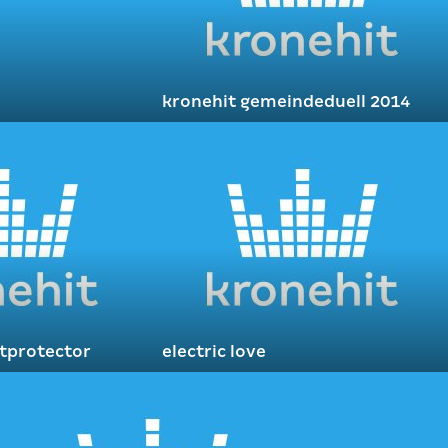
kronehit gemeindeduell 2014
rtprotector
electric love