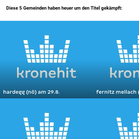
Diese 5 Gemeinden haben heuer um den Titel gekämpft:
hardegg (nö) am 29.8.
fernitz mellach 