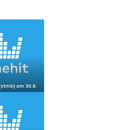
(stmk) am 30.8.