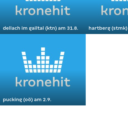
dellach im gailtal (ktn) am 31.8.
hartberg (stmk)
pucking (oö) am 2.9.