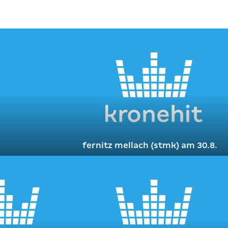
fernitz mellach (stmk) am 30.8.