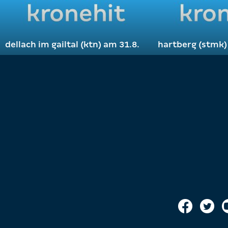
dellach im gailtal (ktn) am 31.8.
hartberg (stmk)