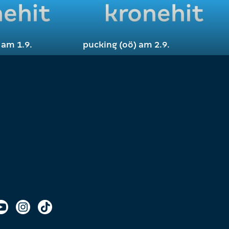
 am 1.9.
pucking (oö) am 2.9.