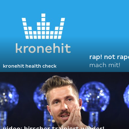
rap! not rap
mach mit!
kronehit health check
video: hirscher trainiert wieder!