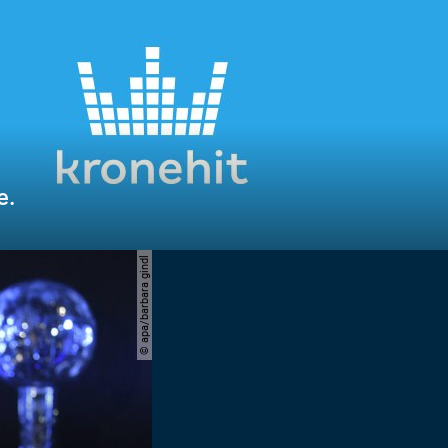
e.
© apa/barbara gindl