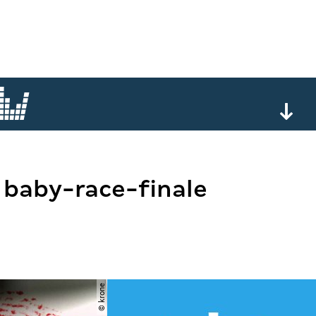
t baby-race-finale
© krone