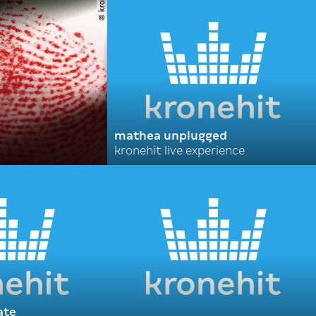
© krone
mathea unplugged
kronehit live experience
ate