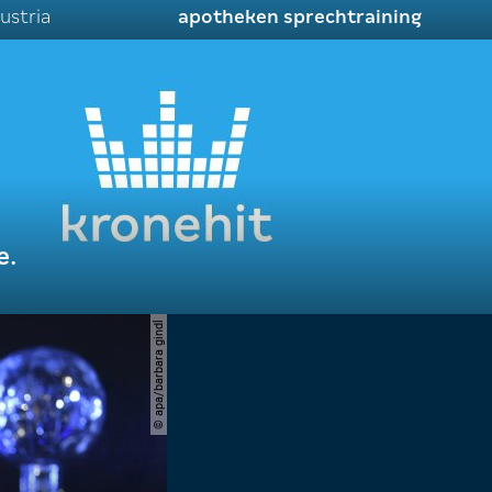
ustria
apotheken sprechtraining
e.
© apa/barbara gindl