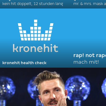
kein hit doppelt, 12 stunden lang
mr. & mrs. mask a
rap! not rap
mach mit!
kronehit health check