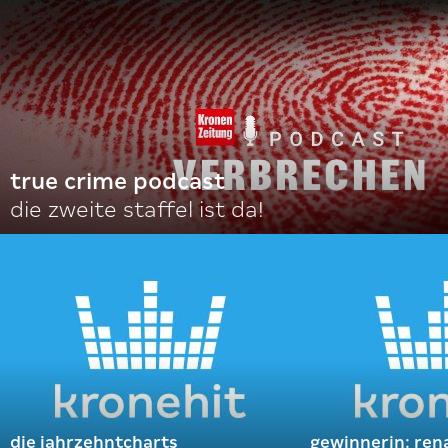
true crime podcast
die zweite staffel ist da!
die jahrzehntcharts
gewinnerin: ren