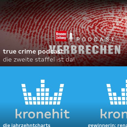
true crime podcast
die zweite staffel ist da!
die jahrzehntcharts
gewinnerin: ren