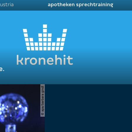
ustria
apotheken sprechtraining
e.
© apa/barbara gindl