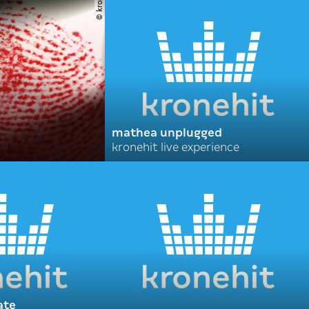
© krone
mathea unplugged
kronehit live experience
ate