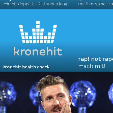
kein hit doppelt, 12 stunden lang
mr. & mrs. mask a
rap! not rap
mach mit!
kronehit health check