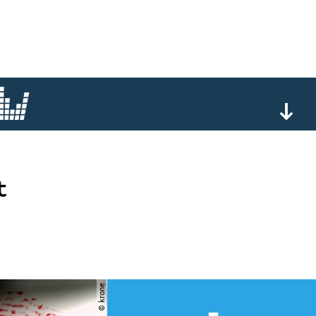
t
© krone