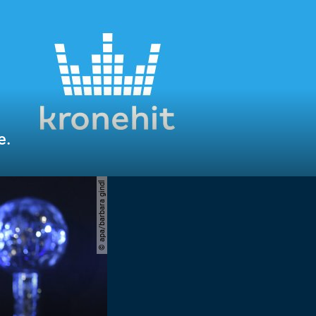
e.
© apa/barbara gindl