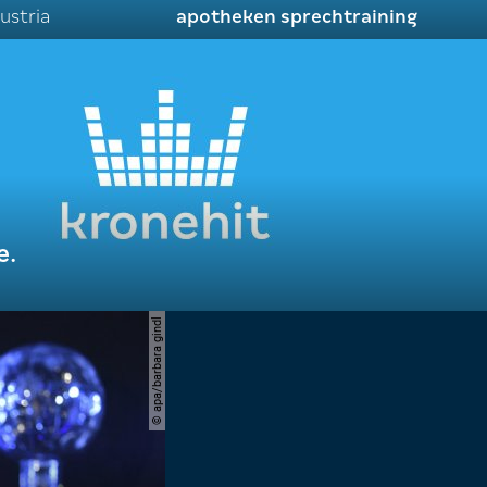
ustria
apotheken sprechtraining
e.
© apa/barbara gindl