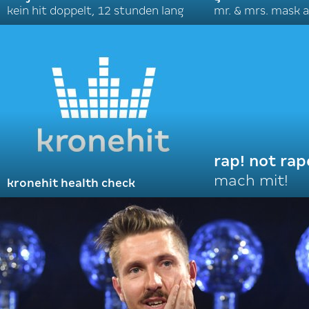
kein hit doppelt, 12 stunden lang
mr. & mrs. mask a
rap! not rap
mach mit!
kronehit health check