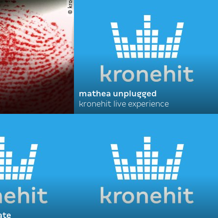
© krone
mathea unplugged
kronehit live experience
ate