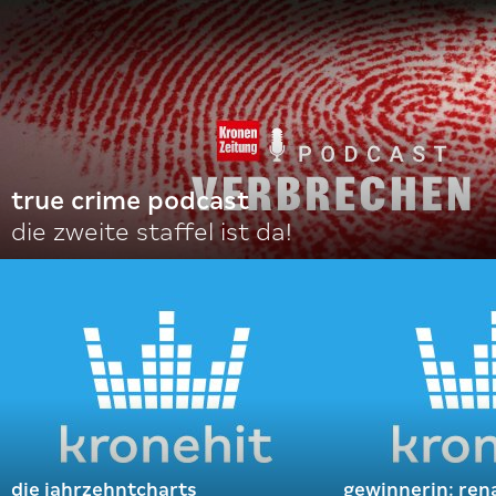
true crime podcast
die zweite staffel ist da!
die jahrzehntcharts
gewinnerin: ren