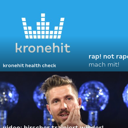
rap! not rap
mach mit!
kronehit health check
video: hirscher trainiert wieder!