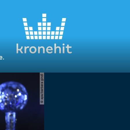
e.
© apa/barbara gindl