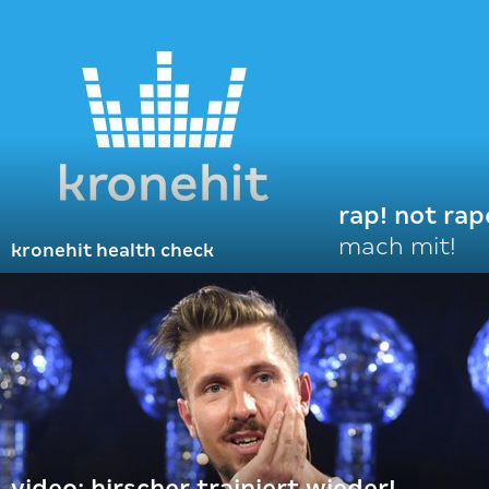
rap! not rap
mach mit!
kronehit health check
video: hirscher trainiert wieder!