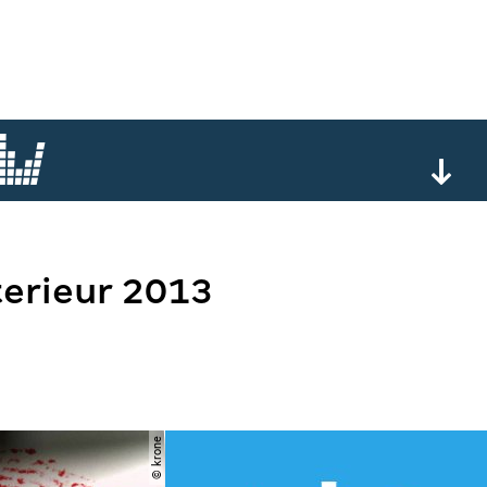
terieur 2013
© krone