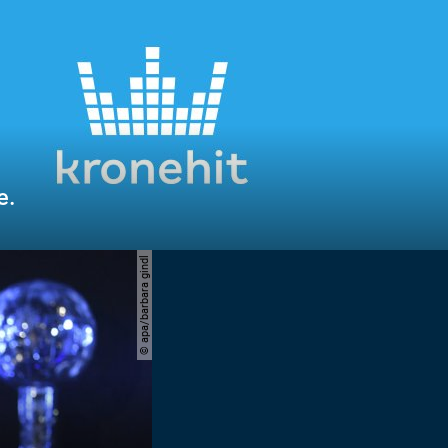
e.
© apa/barbara gindl