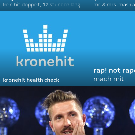
kein hit doppelt, 12 stunden lang
mr. & mrs. mask a
rap! not rap
mach mit!
kronehit health check