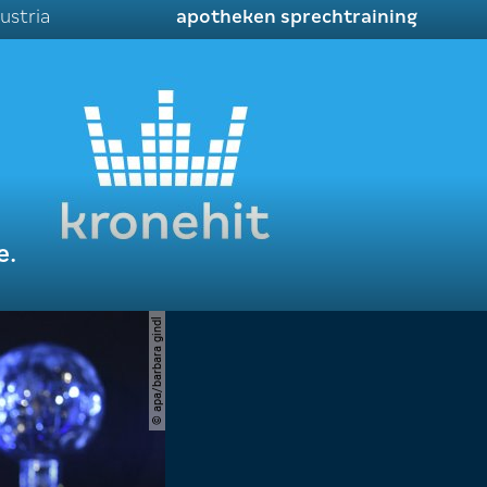
ustria
apotheken sprechtraining
e.
© apa/barbara gindl