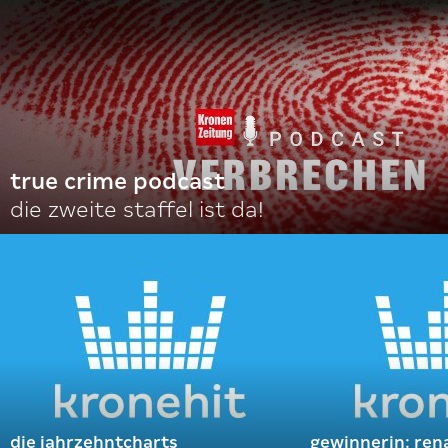
true crime podcast
die zweite staffel ist da!
die jahrzehntcharts
gewinnerin: ren