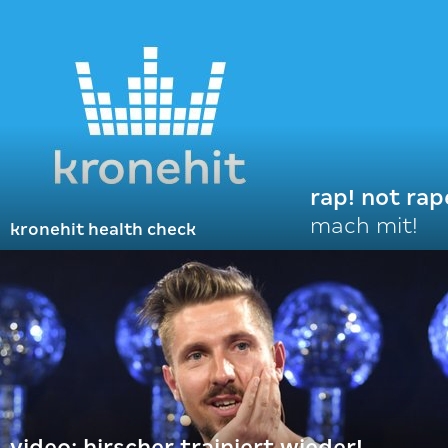
rap! not rap
mach mit!
kronehit health check
video: hirscher trainiert wieder!