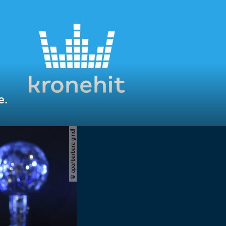
e.
© apa/barbara gindl