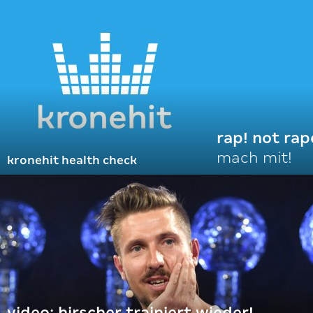
rap! not rap
mach mit!
kronehit health check
video: hirscher trainiert wieder!