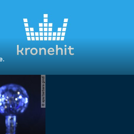
e.
© apa/barbara gindl