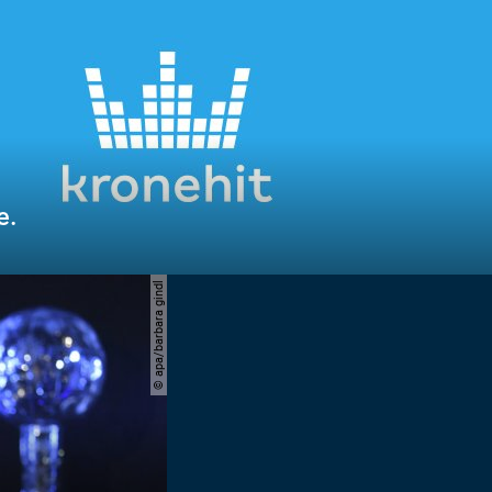
e.
© apa/barbara gindl