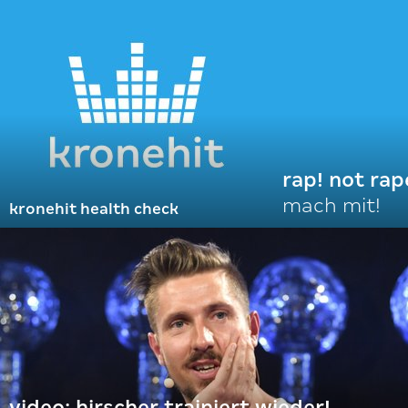
rap! not rap
mach mit!
kronehit health check
video: hirscher trainiert wieder!