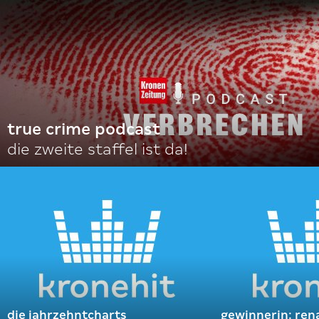
true crime podcast
die zweite staffel ist da!
die jahrzehntcharts
gewinnerin: ren