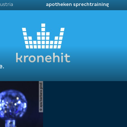
ustria
apotheken sprechtraining
e.
© apa/barbara gindl