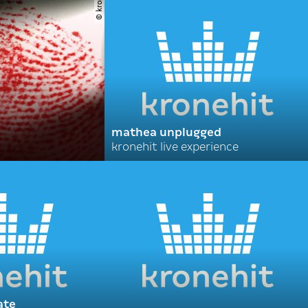
© krone
mathea unplugged
kronehit live experience
ate