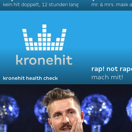
kein hit doppelt, 12 stunden lang
mr. & mrs. mask a
rap! not rap
mach mit!
kronehit health check