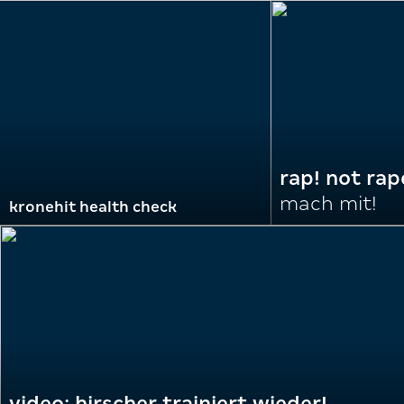
rap! not rap
mach mit!
kronehit health check
video: hirscher trainiert wieder!