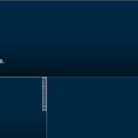
e.
© apa/barbara gindl