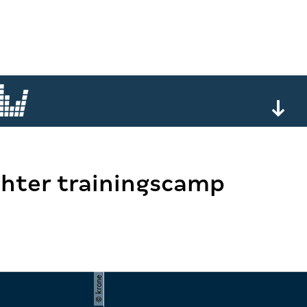
chter trainingscamp
© krone