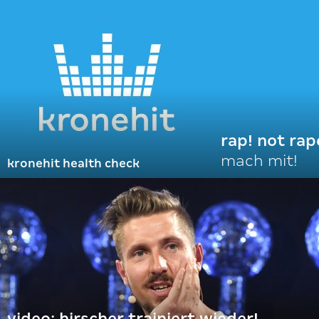
rap! not rap
mach mit!
kronehit health check
video: hirscher trainiert wieder!