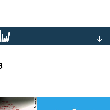
3
© krone