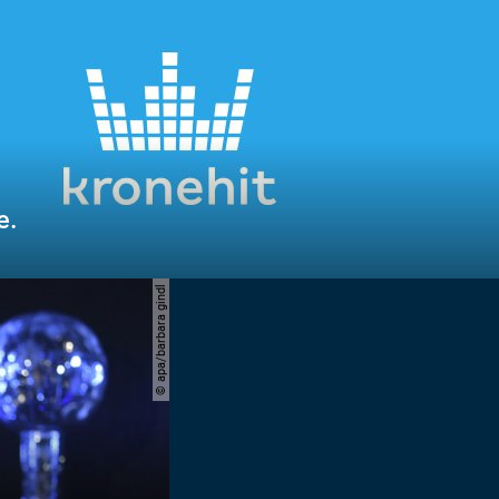
e.
© apa/barbara gindl