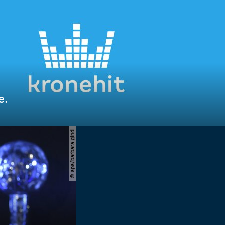
e.
© apa/barbara gindl