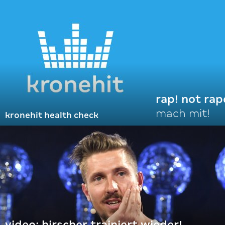
rap! not rap
mach mit!
kronehit health check
video: hirscher trainiert wieder!