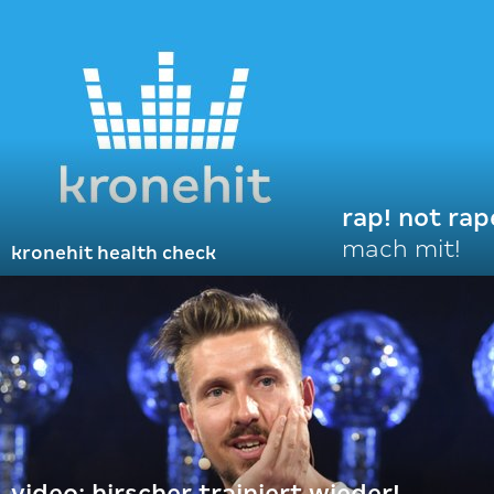
rap! not rap
mach mit!
kronehit health check
video: hirscher trainiert wieder!