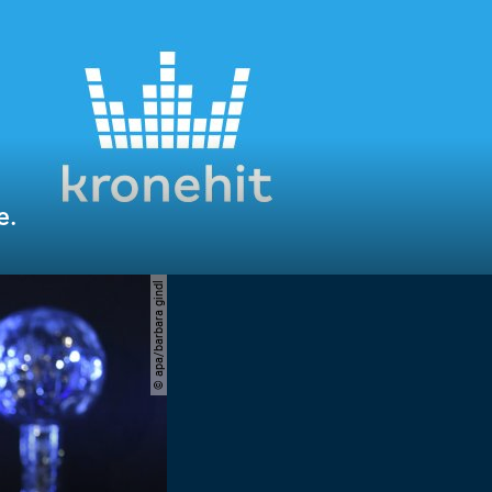
e.
© apa/barbara gindl