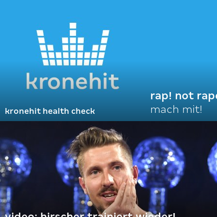
rap! not rap
mach mit!
kronehit health check
video: hirscher trainiert wieder!