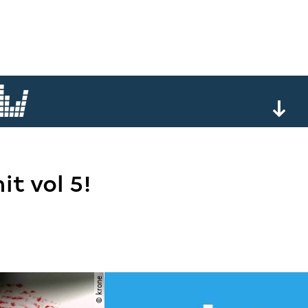
it vol 5!
© krone