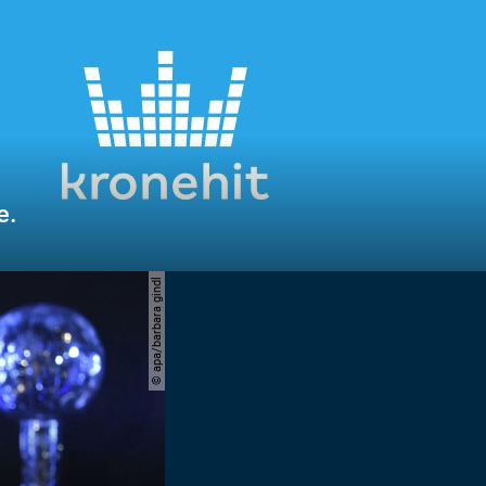
e.
© apa/barbara gindl