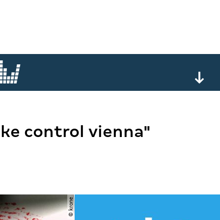
ke control vienna"
© krone