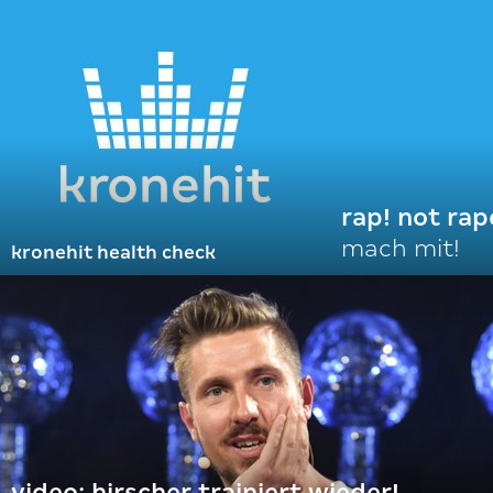
rap! not rap
mach mit!
kronehit health check
video: hirscher trainiert wieder!