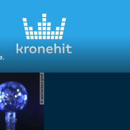
e.
© apa/barbara gindl