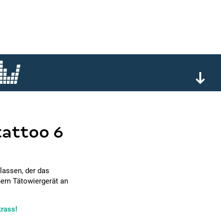
tattoo 6
lassen, der das
inem Tätowiergerät an
krass!