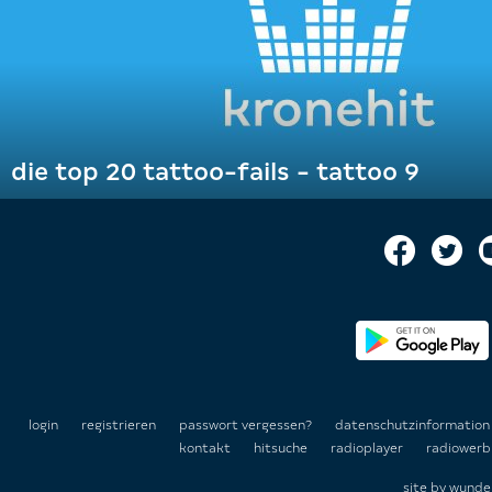
die top 20 tattoo-fails - tattoo 9
login
registrieren
passwort vergessen?
datenschutzinformatio
kontakt
hitsuche
radioplayer
radiowerb
site by
wunde