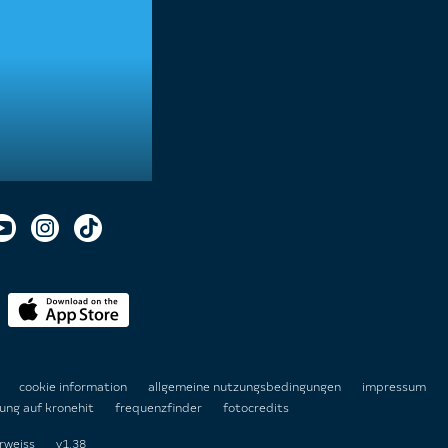
n
cookie information
allgemeine nutzungsbedingungen
impressum
ung auf kronehit
frequenzfinder
fotocredits
rweiss
v1.38