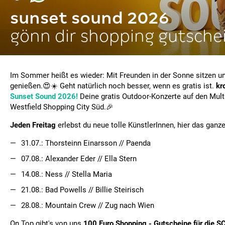
sunset sound 2026
gönn dir shopping gutsche
Im Sommer heißt es wieder: Mit Freunden in der Sonne sitzen u
genießen.😍☀️ Geht natürlich noch besser, wenn es gratis ist.
kr
Sunset Sound 2026!
Deine gratis Outdoor-Konzerte auf den Multi
Westfield Shopping City Süd.🎉
Jeden Freitag
erlebst du neue tolle KünstlerInnen, hier das ganze
31.07.: Thorsteinn Einarsson // Paenda
07.08.: Alexander Eder // Ella Stern
14.08.: Ness // Stella Maria
21.08.: Bad Powells // Billie Steirisch
28.08.: Mountain Crew // Zug nach Wien
On Top gibt's von uns
100 Euro Shopping - Gutscheine für die S