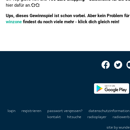
hier dafür an.💞💞
Ups, dieses Gewinnspiel ist schon vorbei. Aber kein Problem für 
winzone
findest du noch viele mehr - klick dich gleich rein!
login
registrieren
passwort vergessen?
datenschutzinformatio
kontakt
hitsuche
radioplayer
radiowerb
site by
wunde