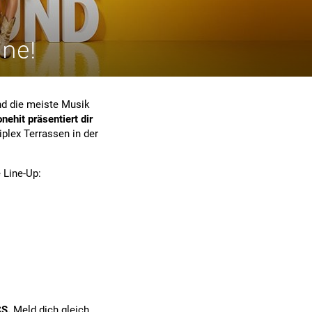
ine!
nd die meiste Musik
onehit präsentiert dir
plex Terrassen in der
 Line-Up:
CS.
Meld dich gleich