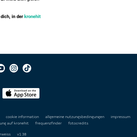
dich, in der
kronehit
n
cookie information
allgemeine nutzungsbedingungen
impressum
ung auf kronehit
frequenzfinder
fotocredits
rweiss
v1.38