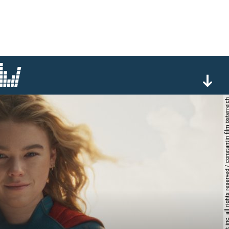
© 2026 warner bros. entertainment inc. all rights reserved / const