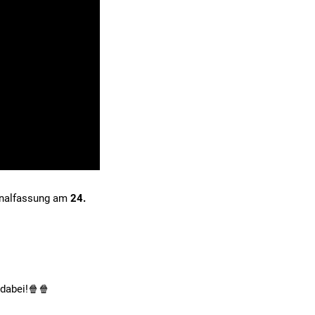
ginalfassung am
24.
dabei!🍿🍿