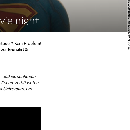
vie night
nteuer? Kein Problem!
n zur
kronehit &
en und skrupellosen
hnlichen Verbündeten
as Universum, um