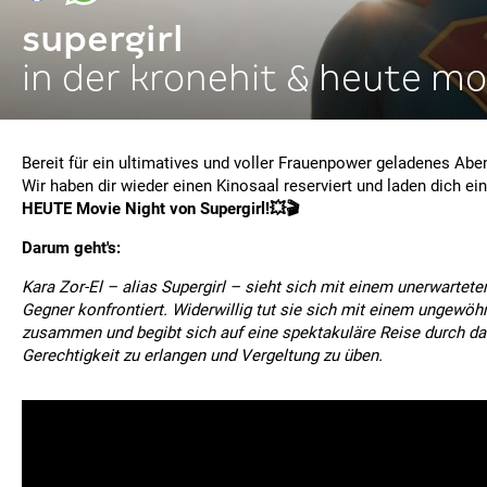
supergirl
in der kronehit & heute mo
Bereit für ein ultimatives und voller Frauenpower geladenes Abe
Wir haben dir wieder einen Kinosaal reserviert und laden dich ei
HEUTE Movie Night von Supergirl!💥🎬
Darum geht's:
Kara Zor-El – alias Supergirl – sieht sich mit einem unerwartet
Gegner konfrontiert. Widerwillig tut sie sich mit einem ungewö
zusammen und begibt sich auf eine spektakuläre Reise durch d
Gerechtigkeit zu erlangen und Vergeltung zu üben.