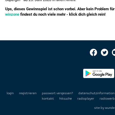
Ups, dieses Gewinnspiel ist schon vorbei. Aber kein Problem für 
winzone
findest du noch viele mehr - klick dich gleich rein!
login
registrieren
passwort vergessen?
datenschutzinformatio
kontakt
hitsuche
radioplayer
radiowerb
site by
wunde