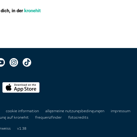
dich, in der
kronehit
n
cookie information
allgemeine nutzungsbedingungen
impressum
ung auf kronehit
frequenzfinder
fotocredits
rweiss
v1.38