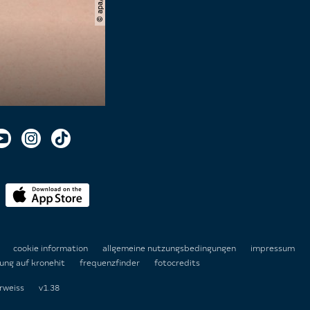
n
cookie information
allgemeine nutzungsbedingungen
impressum
ung auf kronehit
frequenzfinder
fotocredits
rweiss
v1.38