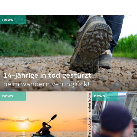
14-jährige in tod gestürzt
beim wandern verunglückt
© shutterstock.com | andrei lapkin