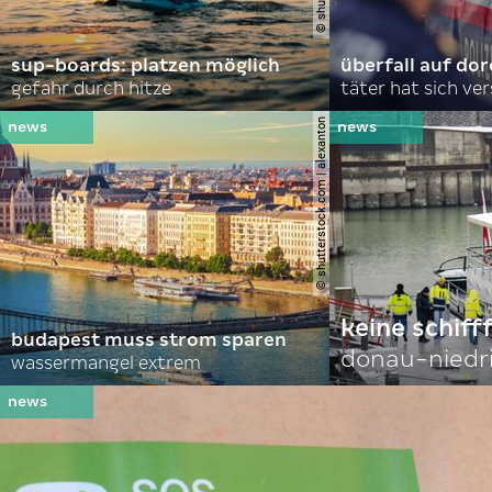
sup-boards: platzen möglich
überfall auf d
gefahr durch hitze
täter hat sich ve
© shutterstock.com | alexanton
keine schiff
budapest muss strom sparen
donau-niedr
wassermangel extrem