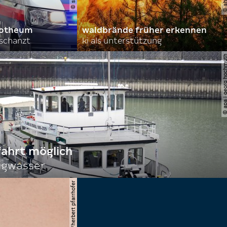
orotheum
waldbrände früher erkennen
rschanzt
ki als unterstützung
© apa | georg ho
fahrt möglich
igwasser
© apa/herbert pfarrhofer