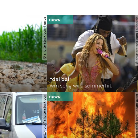
© shutterstock.com | gajus
© shutterstock.com | a.
"dai dai"
wm song wird sommerhit
© spitzi-foto / shutterstock.com
© shutterstock.com | ad