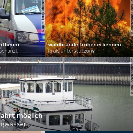
© spitzi-foto / shutterstock.com
© shutterstock.com | ad
orotheum
waldbrände früher erkennen
rschanzt
ki als unterstützung
© apa | georg ho
fahrt möglich
igwasser