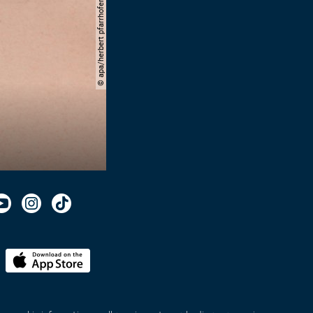
© apa/herbert pfarrhofer