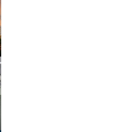
am avant
chmuth