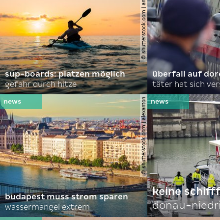
© shutterstock.com | andrei lapkin
sup-boards: platzen möglich
überfall auf d
gefahr durch hitze
täter hat sich ve
© shutterstock.com | alexanton
keine schiff
budapest muss strom sparen
donau-niedr
wassermangel extrem