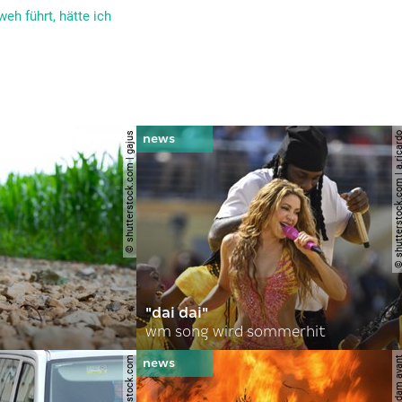
h führt, hätte ich
© shutterstock.com | gajus
© shutterstock.com | a.
"dai dai"
wm song wird sommerhit