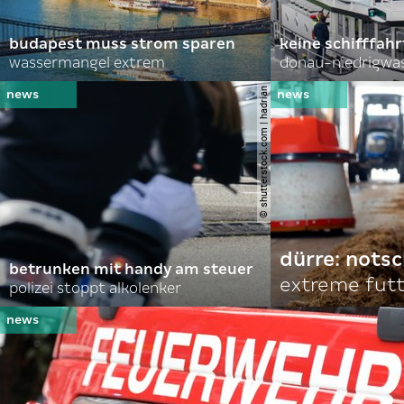
budapest muss strom sparen
keine schifffah
wassermangel extrem
donau-niedrigwa
© shutterstock.com | hadrian
dürre: nots
betrunken mit handy am steuer
extreme fut
polizei stoppt alkolenker