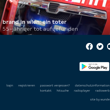
brand in wien: ein toter
55-jähriger tot aufgefunden
login
registrieren
passwort vergessen?
datenschutzinformatio
kontakt
hitsuche
radioplayer
radiowerb
site by
wunde