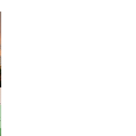
am avant
rhofer