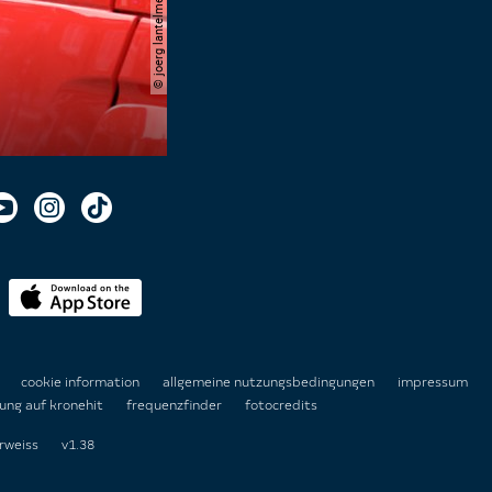
n
cookie information
allgemeine nutzungsbedingungen
impressum
ung auf kronehit
frequenzfinder
fotocredits
rweiss
v1.38