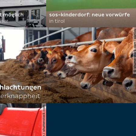
rt möglich
sos-kinderdorf: neue vorwürfe
sser
in tirol
© shutterstock.com | 
chlachtungen
terknappheit
© joerg lantelme / shutterstock.com