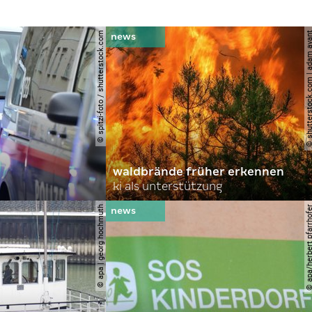
© spitzi-foto / shutterstock.com
© shutterstock.com | ad
waldbrände früher erkennen
ki als unterstützung
© apa | georg hochmuth
© apa/herbert pfar