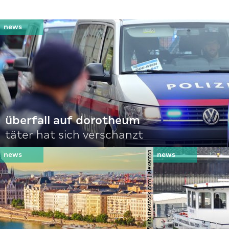
überfall auf dorotheum
täter hat sich verschanzt
© shutterstock.com | alexanton