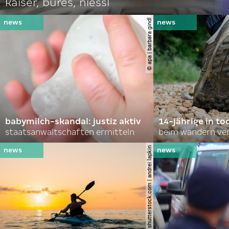
kaiser, bures, niessl
© apa | barbara gindl
babymilch-skandal: justiz aktiv
14-jährige in to
staatsanwaltschaften ermitteln
beim wandern ve
© shutterstock.com | andrei lapkin