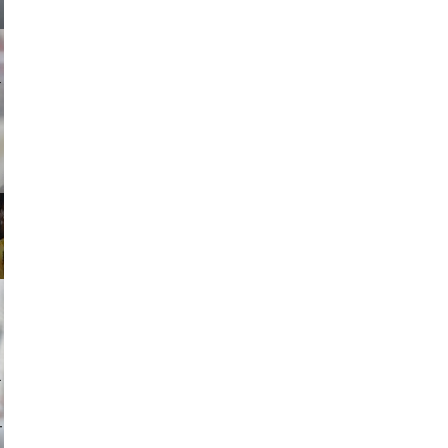
ricardo
tock.com