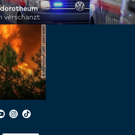
f dorotheum
ch verschanzt
© shutterstock.com | adam avant