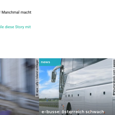
s! Manchmal macht
le diese Story mit
© apa | afp | roland schlager
© shutterstock.com |
e-busse: österreich schwach