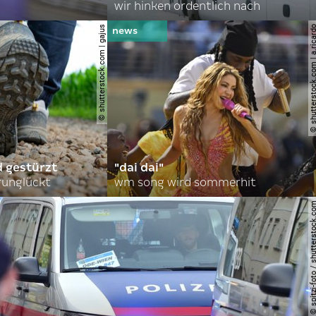
wir hinken ordentlich nach
© shutterstock.com | gajus
© shutterstock.com | a.
d gestürzt
"dai dai"
runglückt
wm song wird sommerhit
© spitzi-foto / shutters