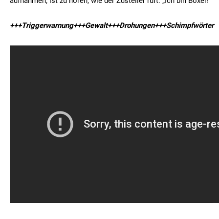
aufnahmen, ist zu hören, wie der Zusteller ruft: „Ich bin Boxer!“
+++Triggerwarnung+++Gewalt+++Drohungen+++Schimpfwörter