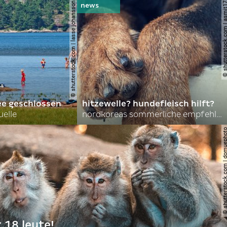
© shutterstock.com | lasse johansson
© shutterstock.com | 
ee geschlossen
hitzewelle? hundefleisch hilft?
uelle
nordkoreas sommerliche empfehlungen
© shutterstock.com | do
t 18 leute!