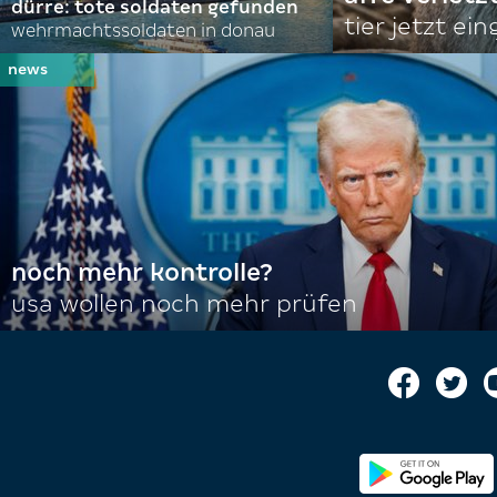
dürre: tote soldaten gefunden
tier jetzt ei
wehrmachtssoldaten in donau
noch mehr kontrolle?
usa wollen noch mehr prüfen