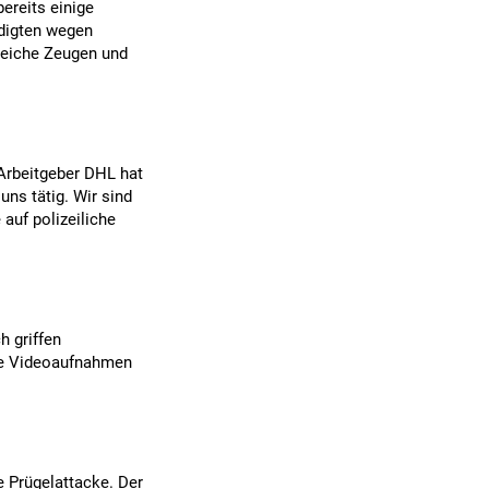
bereits einige
ldigten wegen
lreiche Zeugen und
 Arbeitgeber DHL hat
uns tätig. Wir sind
 auf polizeiliche
h griffen
ie Videoaufnahmen
e Prügelattacke. Der