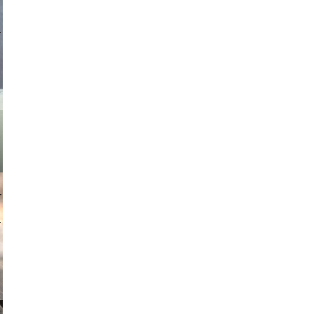
asmit17
muephoto