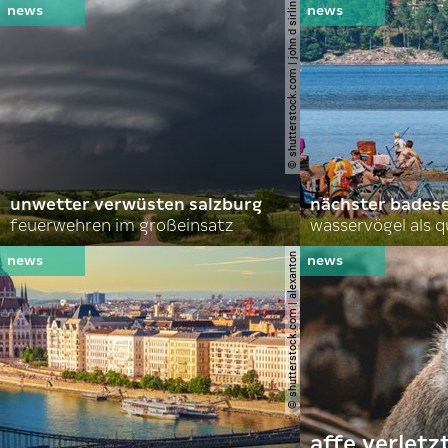
© shutterstock.com | john d sirlin
unwetter verwüsten salzburg
nächster bades
feuerwehren im großeinsatz
wasservögel als q
© shutterstock.com | alexanton
affe verletz