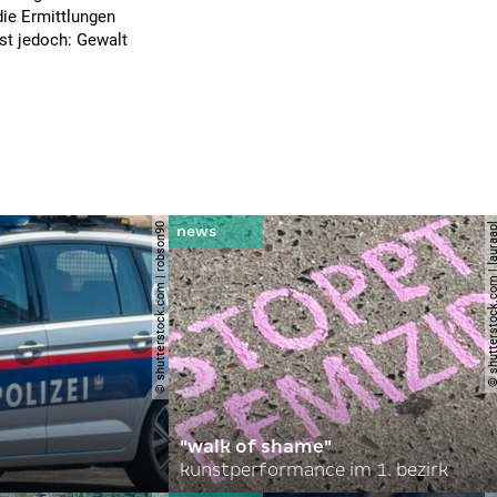
die Ermittlungen
ist jedoch: Gewalt
© shutterstock.com | robson90
© shutterstock.com | l
"walk of shame"
kunstperformance im 1. bezirk