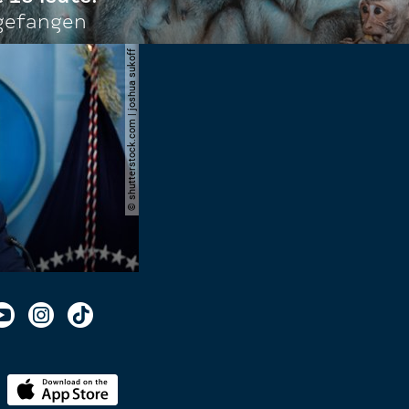
ngefangen
© shutterstock.com | joshua sukoff