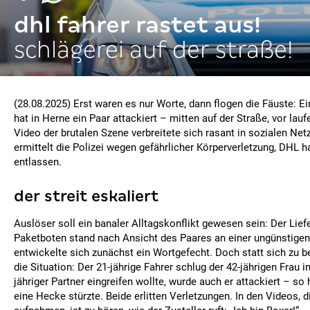
dhl fahrer rastet aus!
schlägerei auf der straße!
(28.08.2025) Erst waren es nur Worte, dann flogen die Fäuste: E
hat in Herne ein Paar attackiert – mitten auf der Straße, vor lau
Video der brutalen Szene verbreitete sich rasant in sozialen Ne
ermittelt die Polizei wegen gefährlicher Körperverletzung, DHL h
entlassen.
der streit eskaliert
Auslöser soll ein banaler Alltagskonflikt gewesen sein: Der Lie
Paketboten stand nach Ansicht des Paares an einer ungünstigen
entwickelte sich zunächst ein Wortgefecht. Doch statt sich zu be
die Situation: Der 21-jährige Fahrer schlug der 42-jährigen Frau in
jähriger Partner eingreifen wollte, wurde auch er attackiert – so 
eine Hecke stürzte. Beide erlitten Verletzungen. In den Videos,