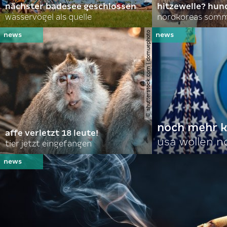
nächster badesee geschlossen
hitzewelle? hund
wasservögel als quelle
© shutterstock.com | domuephoto
noch mehr k
affe verletzt 18 leute!
usa wollen 
tier jetzt eingefangen