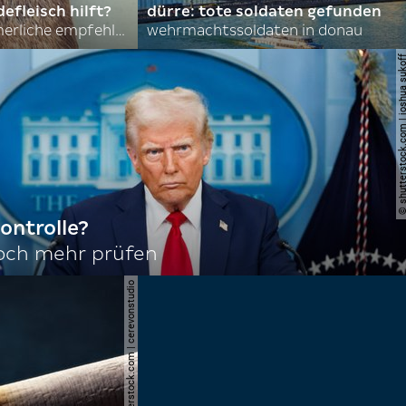
efleisch hilft?
dürre: tote soldaten gefunden
nordkoreas sommerliche empfehlungen
wehrmachtssoldaten in donau
© shutterstock.com | joshu
ontrolle?
noch mehr prüfen
© shutterstock.com | cerevonstudio