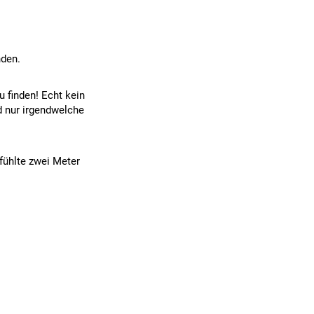
nden.
 finden! Echt kein
d nur irgendwelche
efühlte zwei Meter