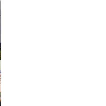
d sirlin
exanton