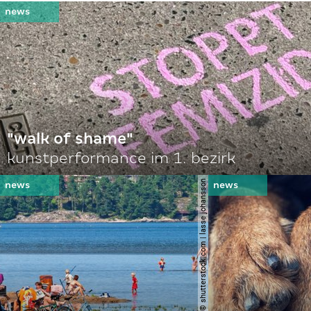
"walk of shame"
kunstperformance im 1. bezirk
© shutterstock.com | lasse johansson