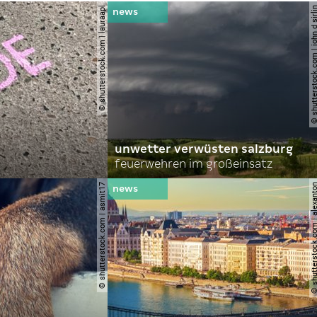
© shutterstock.com | lauraapl
© shutterstock.com | john 
unwetter verwüsten salzburg
feuerwehren im großeinsatz
© shutterstock.com | asmit17
© shutterstock.com | al