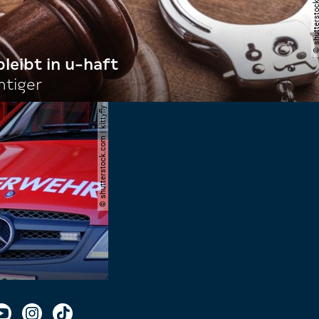
bleibt in u-haft
htiger
© shutterstock.com | kittyfly