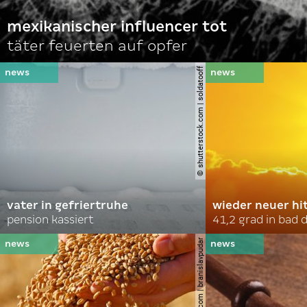
mexikanischer influencer tot
täter feuerten auf opfer
© shutterstock.com | soldatooff
vater in gefriertruhe
wieder neuer hi
pension kassiert
41,2 grad in bad
© shutterstock.com | branislavpudar