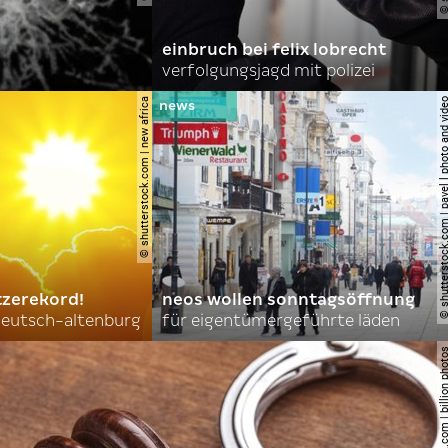
einbruch bei felix lobrecht
verfolgungsjagd mit polizei
© shutterstock.com | new africa
© shutterstock.com | pavel l phot
tzerekord!
neos wollen sonntagsöffnung
 deutsch-altenburg
für eigentümergeführte läden
© shutterstock.com | billi