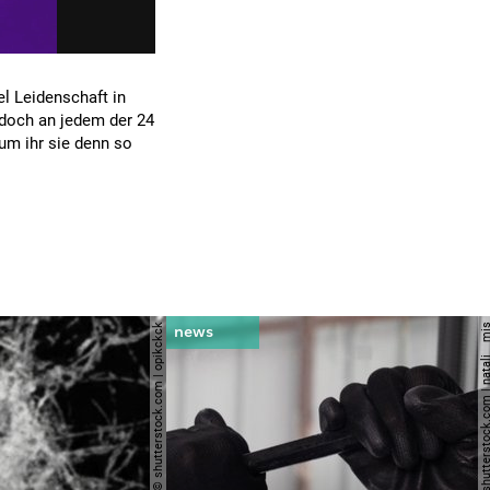
el Leidenschaft in
 doch an jedem der 24
um ihr sie denn so
© shutterstock.com | opikckck
© shutterstock.com | nata