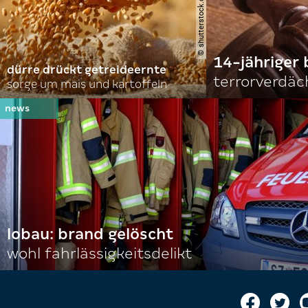
14-jähriger 
dürre drückt getreideernte
terrorverdäc
sorge um mais und kartoffeln
lobau: brand gelöscht
wohl fahrlässigkeitsdelikt