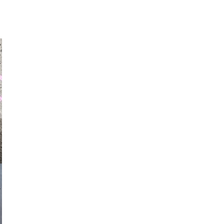
auraapl
asmit17