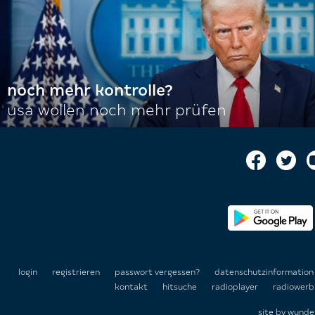
noch mehr kontrolle?
usa wollen noch mehr prüfen
login
registrieren
passwort vergessen?
datenschutzinformatio
kontakt
hitsuche
radioplayer
radiowerb
site by
wunde