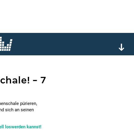
hale! - 7
nenschale pürieren,
d sich an seinen
nell loswerden kannst!