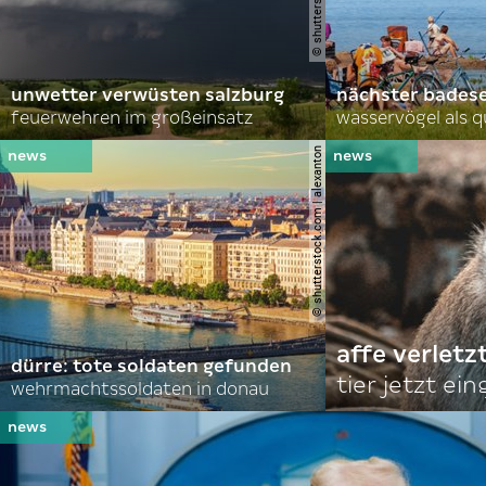
unwetter verwüsten salzburg
nächster bades
feuerwehren im großeinsatz
wasservögel als q
© shutterstock.com | alexanton
affe verletz
dürre: tote soldaten gefunden
tier jetzt ei
wehrmachtssoldaten in donau