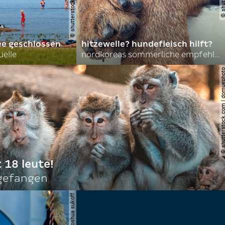
ee geschlossen
hitzewelle? hundefleisch hilft?
uelle
nordkoreas sommerliche empfehlungen
© shutterstock.com | do
t 18 leute!
ngefangen