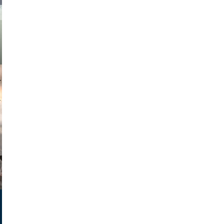
muephoto