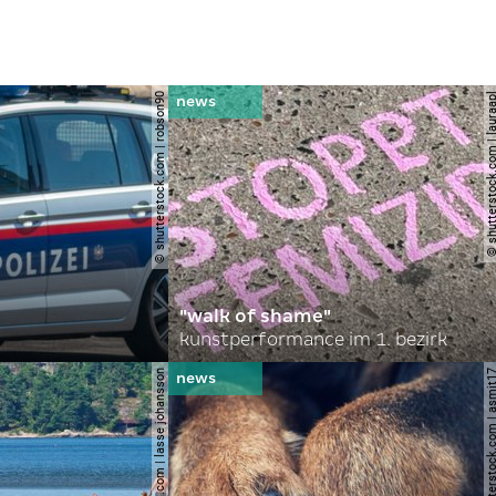
© shutterstock.com | robson90
© shutterstock.com | l
"walk of shame"
kunstperformance im 1. bezirk
© shutterstock.com | lasse johansson
© shutterstock.com | 