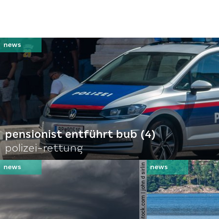
pensionist entführt bub (4)
polizei-rettung
© shutterstock.com | john d sirlin