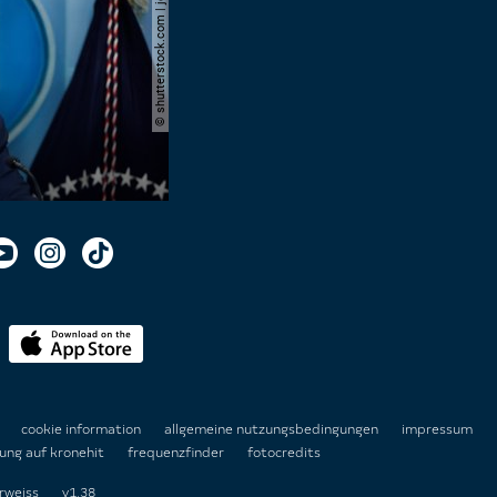
© shutterstock.com | joshua sukoff
n
cookie information
allgemeine nutzungsbedingungen
impressum
ung auf kronehit
frequenzfinder
fotocredits
rweiss
v1.38