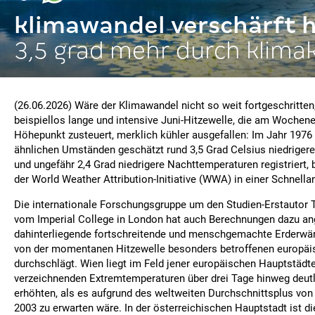
klimawandel verschärft h
3,5 grad mehr durch klimak
(26.06.2026) Wäre der Klimawandel nicht so weit fortgeschritten
beispiellos lange und intensive Juni-Hitzewelle, die am Wochene
Höhepunkt zusteuert, merklich kühler ausgefallen: Im Jahr 1976
ähnlichen Umständen geschätzt rund 3,5 Grad Celsius niedriger
und ungefähr 2,4 Grad niedrigere Nachttemperaturen registriert,
der World Weather Attribution-Initiative (WWA) in einer Schnella
Die internationale Forschungsgruppe um den Studien-Erstautor
vom Imperial College in London hat auch Berechnungen dazu ange
dahinterliegende fortschreitende und menschgemachte Erderwä
von der momentanen Hitzewelle besonders betroffenen europä
durchschlägt. Wien liegt im Feld jener europäischen Hauptstädte,
verzeichnenden Extremtemperaturen über drei Tage hinweg deutl
erhöhten, als es aufgrund des weltweiten Durchschnittsplus von 
2003 zu erwarten wäre. In der österreichischen Hauptstadt ist 