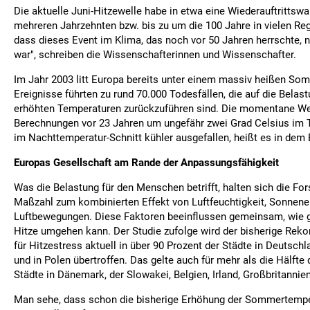
Die aktuelle Juni-Hitzewelle habe in etwa eine Wiederauftrittswa
mehreren Jahrzehnten bzw. bis zu um die 100 Jahre in vielen Reg
dass dieses Event im Klima, das noch vor 50 Jahren herrschte,
war", schreiben die Wissenschafterinnen und Wissenschafter.
Im Jahr 2003 litt Europa bereits unter einem massiv heißen So
Ereignisse führten zu rund 70.000 Todesfällen, die auf die Belas
erhöhten Temperaturen zurückzuführen sind. Die momentane Wel
Berechnungen vor 23 Jahren um ungefähr zwei Grad Celsius im T
im Nachttemperatur-Schnitt kühler ausgefallen, heißt es in dem 
Europas Gesellschaft am Rande der Anpassungsfähigkeit
Was die Belastung für den Menschen betrifft, halten sich die Fo
Maßzahl zum kombinierten Effekt von Luftfeuchtigkeit, Sonnene
Luftbewegungen. Diese Faktoren beeinflussen gemeinsam, wie gu
Hitze umgehen kann. Der Studie zufolge wird der bisherige Reko
für Hitzestress aktuell in über 90 Prozent der Städte in Deutsch
und in Polen übertroffen. Das gelte auch für mehr als die Hälfte
Städte in Dänemark, der Slowakei, Belgien, Irland, Großbritannie
Man sehe, dass schon die bisherige Erhöhung der Sommertempe