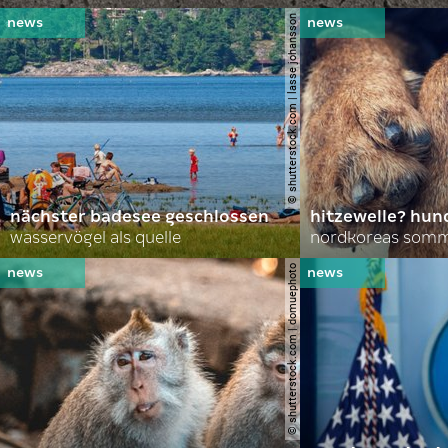
© shutterstock.com | lasse johansson
nächster badesee geschlossen
hitzewelle? hund
wasservögel als quelle
© shutterstock.com | domuephoto