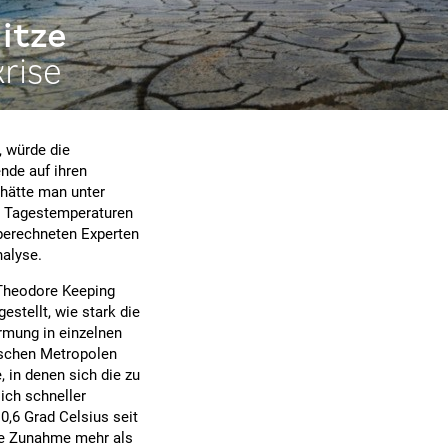
itze
rise
, würde die
nde auf ihren
 hätte man unter
e Tagestemperaturen
 berechneten Experten
nalyse.
 Theodore Keeping
stellt, wie stark die
rmung in einzelnen
ischen Metropolen
 in denen sich die zu
ich schneller
0,6 Grad Celsius seit
die Zunahme mehr als