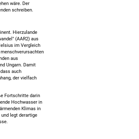
ehen wäre. Der
enden schreiben.
tinent. Hierzulande
wandel" (AAR2) aus
elsius im Vergleich
en menschverursachten
enden aus
und Ungarn. Damit
, dass auch
ang, der vielfach
 Fortschritte darin
erende Hochwasser in
wärmenden Klimas in
und legt derartige
sse.