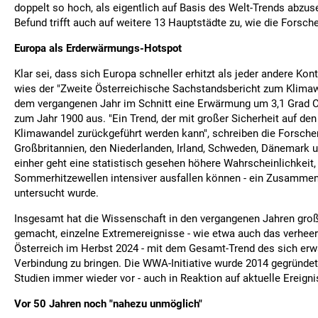
doppelt so hoch, als eigentlich auf Basis des Welt-Trends abzus
Befund trifft auch auf weitere 13 Hauptstädte zu, wie die Forsch
Europa als Erderwärmungs-Hotspot
Klar sei, dass sich Europa schneller erhitzt als jeder andere Kon
wies der "Zweite Österreichische Sachstandsbericht zum Klima
dem vergangenen Jahr im Schnitt eine Erwärmung um 3,1 Grad C
zum Jahr 1900 aus. "Ein Trend, der mit großer Sicherheit auf d
Klimawandel zurückgeführt werden kann", schreiben die Forsch
Großbritannien, den Niederlanden, Irland, Schweden, Dänemark 
einher geht eine statistisch gesehen höhere Wahrscheinlichkeit
Sommerhitzewellen intensiver ausfallen können - ein Zusammenh
untersucht wurde.
Insgesamt hat die Wissenschaft in den vergangenen Jahren große
gemacht, einzelne Extremereignisse - wie etwa auch das verhe
Österreich im Herbst 2024 - mit dem Gesamt-Trend des sich er
Verbindung zu bringen. Die WWA-Initiative wurde 2014 gegründet 
Studien immer wieder vor - auch in Reaktion auf aktuelle Ereigni
Vor 50 Jahren noch "nahezu unmöglich"