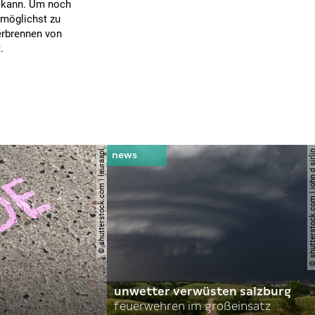
n kann. Um noch
 möglichst zu
erbrennen von
.
© shutterstock.com | lauraapl
© shutterstock.com | john 
unwetter verwüsten salzburg
feuerwehren im großeinsatz