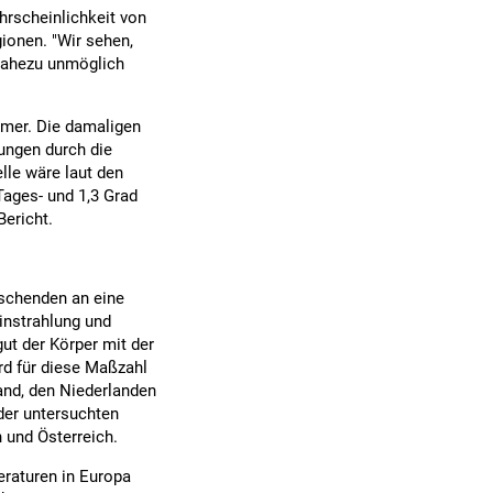
hrscheinlichkeit von
ionen. "Wir sehen,
 nahezu unmöglich
mmer. Die damaligen
tungen durch die
le wäre laut den
ages- und 1,3 Grad
Bericht.
rschenden an eine
instrahlung und
t der Körper mit der
rd für diese Maßzahl
land, den Niederlanden
 der untersuchten
n und Österreich.
raturen in Europa