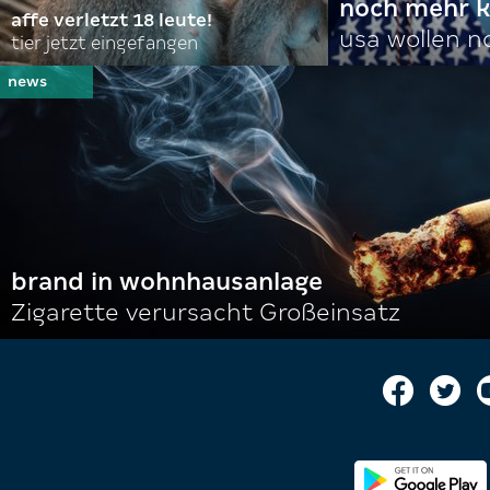
noch mehr k
affe verletzt 18 leute!
usa wollen 
tier jetzt eingefangen
brand in wohnhausanlage
Zigarette verursacht Großeinsatz