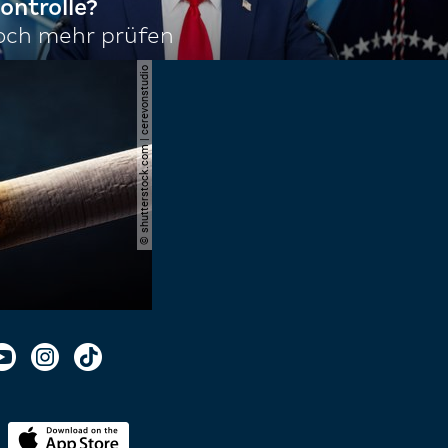
ontrolle?
noch mehr prüfen
© shutterstock.com | cerevonstudio