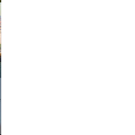
exanton
a sukoff