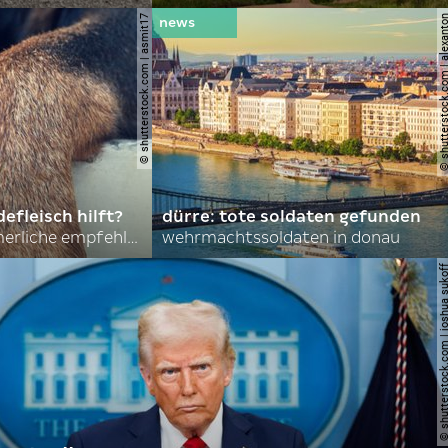
© shutterstock.com | asmit17
© shutterstock.com | al
efleisch hilft?
dürre: tote soldaten gefunden
nordkoreas sommerliche empfehlungen
wehrmachtssoldaten in donau
© shutterstock.com | joshu