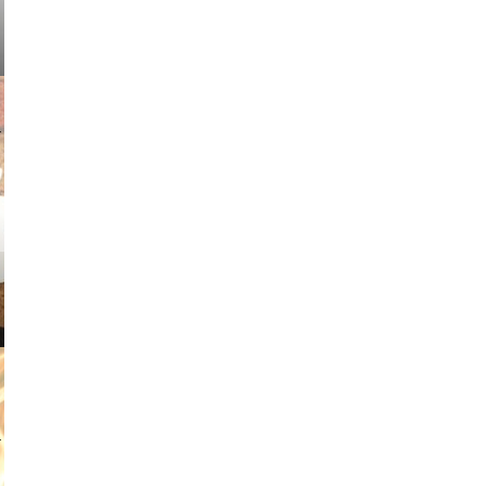
v radin
tian duda