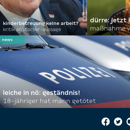
dürre: jetzt
kinderbetreuung keine arbeit?
maßnahme w
kritik an stocker-aussage
leiche in nö: geständnis!
18-jähriger hat mann getötet