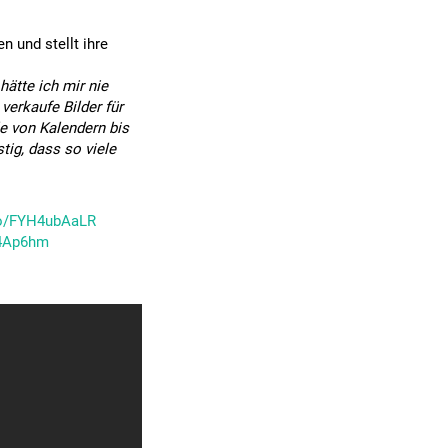
n und stellt ihre
hätte ich mir nie
verkaufe Bilder für
le von Kalendern bis
tig, dass so viele
.co/FYH4ubAaLR
k4Ap6hm