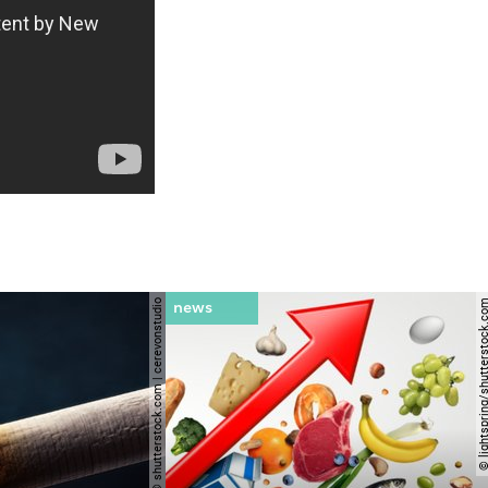
© shutterstock.com | cerevonstudio
© lightspring/shutterst