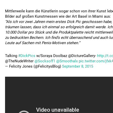
Mittlerweile kann die Künstlerin sogar schon von ihrer Kunst lebe
Bilder auf großen Kunstmessen wie der Art Basel in Miami aus:
“Als ich vor zwei Jahren mein erstes Dick Pic geschossen habe, 
träumen lassen, dass ich einmal so erfolgreich damit werde. Ich 
10.000 Dollar pro Stück und die Produktpalette reicht mittlerwei
zu bedruckten Bechern. Ich find's echt überraschend und auch lus
Leute auf Sachen mit Penis-Motiven stehen.“
Talking
#DickPics
w/Soraya Doolbaz @DictureGallery-
http://t
@TheNudeWriter
@Socksoff1
@Smoothalx
pic.twitter.com/jfx
— Felicity Jones (@FelicitysBlog)
September 8, 2015