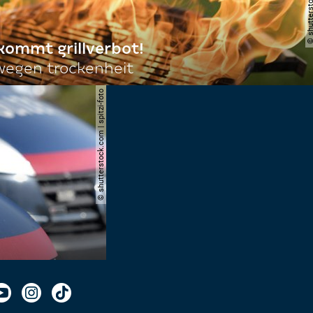
 kommt grillverbot!
egen trockenheit
© shutterstock.com | spitzi-foto