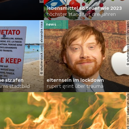
lebensmittel so teuer wie 2023
höchster stand seit drei jahren
© shutterstock.com | alexandre.rosa
© shutterstock.com | le
he strafen
elternsein im lockdown
ums stadtbild
rupert grint über trauma
© shutterstock.com | sebas