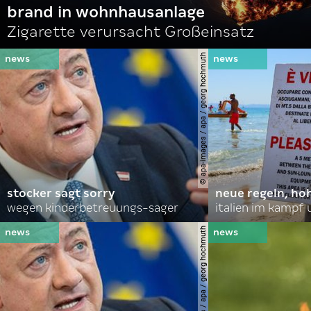
brand in wohnhausanlage
Zigarette verursacht Großeinsatz
© apa-images / apa / georg hochmuth
stocker sagt sorry
neue regeln, ho
wegen kinderbetreuungs-sager
italien im kampf 
© apa-images / apa / georg hochmuth