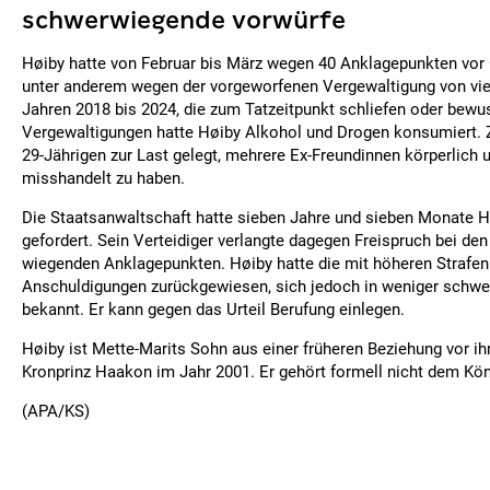
schwerwiegende vorwürfe
Høiby hatte von Februar bis März wegen 40 Anklagepunkten vor 
unter anderem wegen der vorgeworfenen Vergewaltigung von vie
Jahren 2018 bis 2024, die zum Tatzeitpunkt schliefen oder bewu
Vergewaltigungen hatte Høiby Alkohol und Drogen konsumiert
29-Jährigen zur Last gelegt, mehrere Ex-Freundinnen körperlich 
misshandelt zu haben.
Die Staatsanwaltschaft hatte sieben Jahre und sieben Monate H
gefordert. Sein Verteidiger verlangte dagegen Freispruch bei d
wiegenden Anklagepunkten. Høiby hatte die mit höheren Strafen
Anschuldigungen zurückgewiesen, sich jedoch in weniger schwe
bekannt. Er kann gegen das Urteil Berufung einlegen.
Høiby ist Mette-Marits Sohn aus einer früheren Beziehung vor ih
Kronprinz Haakon im Jahr 2001. Er gehört formell nicht dem Kö
(APA/KS)