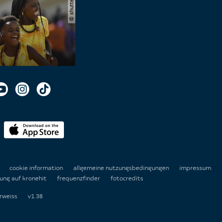
n
cookie information
allgemeine nutzungsbedingungen
impressum
ung auf kronehit
frequenzfinder
fotocredits
rweiss
v1.38