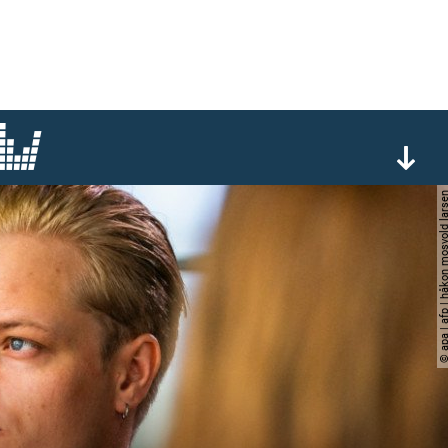
© apa | afp | håkon mosvol