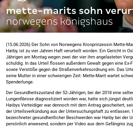
mette-marits sohn verurt
norwegens königshaus
(15.06.2026) Der Sohn von Norwegens Kronprinzessin Mette-Mar
Høiby, ist zu vier Jahren Haft verurteilt worden. Ein Gericht in O
Jährigen am Montag wegen zwei der vier ihm angelasteten Verg
schuldig. In das Urteil flossen außerdem Gewalt gegen eine Ex-
sowie Verstöße gegen die Straßenverkehrsordnung ein. Das Urteil
seine Mutter in einer schwierigen Zeit: Mette-Marit wartet schwe
Spenderlunge.
Der Gesundheitszustand der 52-Jährigen, bei der 2018 eine selt
Lungenfibrose diagnostiziert worden war, hatte sich jüngst deutl
Høibys Verteidiger war dennoch mit dem Antrag gescheitert, se
der Urteilsverkündung aus der Untersuchungshaft zu entlassen.
bezeichneter gesundheitlicher Beschwerden war Høiby bei der Ur
persönlich anwesend, sondern per Video aus dem Gefängnis zug