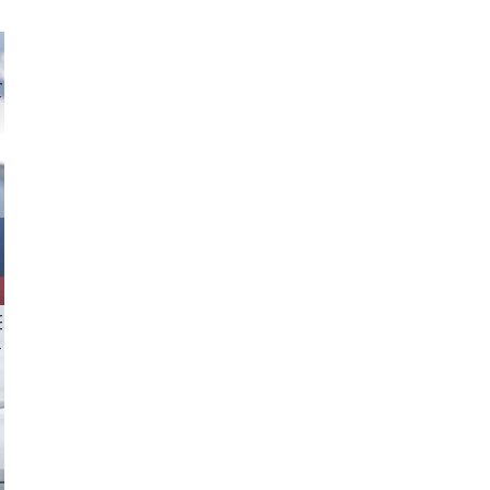
tzi-foto
 aappp