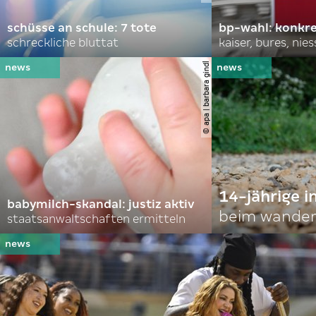
schüsse an schule: 7 tote
bp-wahl: konkr
schreckliche bluttat
kaiser, bures, nies
© apa | barbara gindl
14-jährige i
babymilch-skandal: justiz aktiv
beim wander
staatsanwaltschaften ermitteln