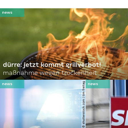
dürre: jetzt kommt grillverbot!
maßnahme wegen trockenheit
© shutterstock.com | tim freitag