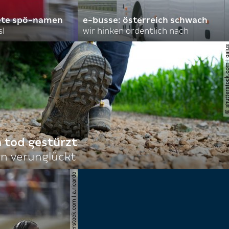
ete spö-namen
e-busse: österreich schwach
sl
wir hinken ordentlich nach
© shutterstock.com |
n tod gestürzt
n verunglückt
© shutterstock.com | a.ricardo