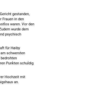
Gericht gestanden,
r Frauen in den
sstlos waren. Vor den
. Zudem wurde dem
und psychisch
aft für Høiby
en am schwersten
 bedrohten
ren Punkten schuldig
rer Hochzeit mit
nigshaus an.