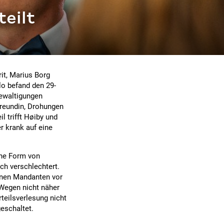
eilt
it, Marius Borg
slo befand den 29-
ewaltigungen
Freundin, Drohungen
 trifft Høiby und
r krank auf eine
ene Form von
ich verschlechtert.
inen Mandanten vor
 Wegen nicht näher
teilsverlesung nicht
eschaltet.