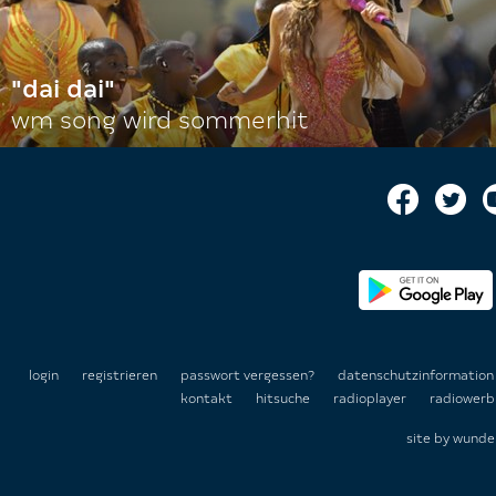
"dai dai"
wm song wird sommerhit
login
registrieren
passwort vergessen?
datenschutzinformatio
kontakt
hitsuche
radioplayer
radiowerb
site by
wunde