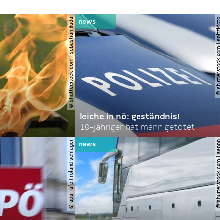
© shutterstock.com | sebastian duda
© shutterstock.com | spi
leiche in nö: geständnis!
18-jähriger hat mann getötet
© apa | afp | roland schlager
© shutterstock.com |