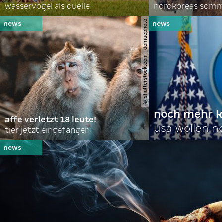
wasservögel als quelle
© shutterstock.com | domuephoto
noch mehr k
affe verletzt 18 leute!
usa wollen 
tier jetzt eingefangen