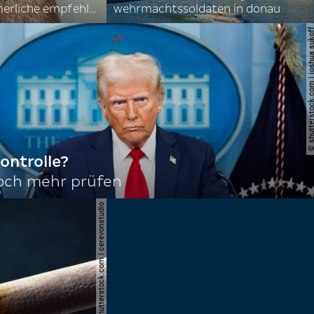
nordkoreas sommerliche empfehlungen
wehrmachtssoldaten in donau
© shutterstock.com | joshu
ontrolle?
noch mehr prüfen
© shutterstock.com | cerevonstudio