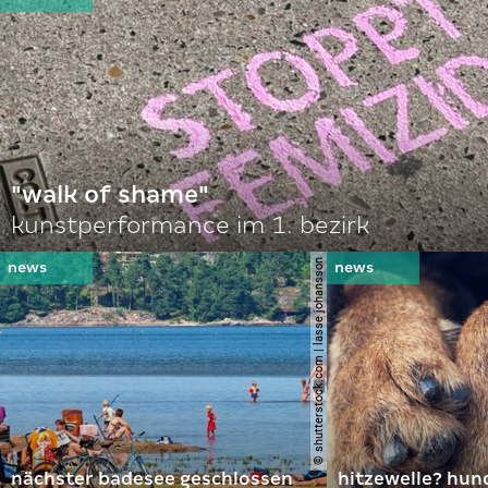
"walk of shame"
kunstperformance im 1. bezirk
© shutterstock.com | lasse johansson
nächster badesee geschlossen
hitzewelle? hund