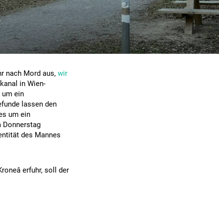
s
ehr nach Mord aus,
wir
kanal in Wien-
l um ein
Befunde lassen den
es um ein
am Donnerstag
dentität des Mannes
oneâ erfuhr, soll der