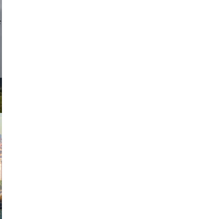
d sirlin
exanton