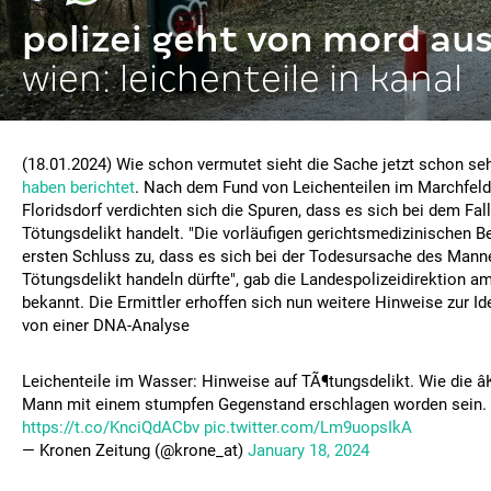
polizei geht von mord au
wien: leichenteile in kanal
(18.01.2024) Wie schon vermutet sieht die Sache jetzt schon s
haben berichtet
. Nach dem Fund von Leichenteilen im Marchfeld
Floridsdorf verdichten sich die Spuren, dass es sich bei dem Fal
Tötungsdelikt handelt. "Die vorläufigen gerichtsmedizinischen 
ersten Schluss zu, dass es sich bei der Todesursache des Mann
Tötungsdelikt handeln dürfte", gab die Landespolizeidirektion 
bekannt. Die Ermittler erhoffen sich nun weitere Hinweise zur I
von einer DNA-Analyse
Leichenteile im Wasser: Hinweise auf TÃ¶tungsdelikt. Wie die âKr
Mann mit einem stumpfen Gegenstand erschlagen worden sein.
https://t.co/KnciQdACbv
pic.twitter.com/Lm9uopsIkA
— Kronen Zeitung (@krone_at)
January 18, 2024