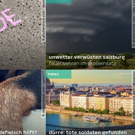
© shutterstock.com | lauraapl
© shutterstock.com | john 
unwetter verwüsten salzburg
feuerwehren im großeinsatz
© shutterstock.com | asmit17
© shutterstock.com | al
efleisch hilft?
dürre: tote soldaten gefunden