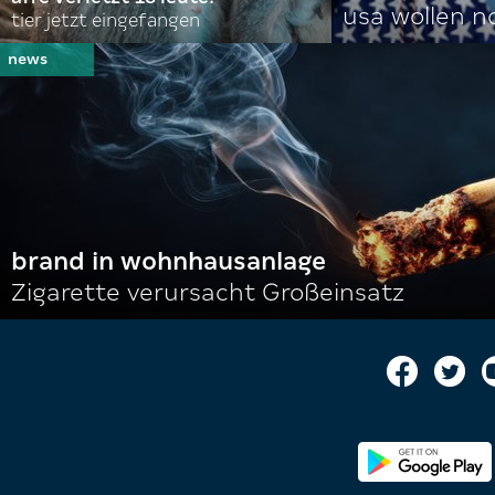
usa wollen 
tier jetzt eingefangen
brand in wohnhausanlage
Zigarette verursacht Großeinsatz