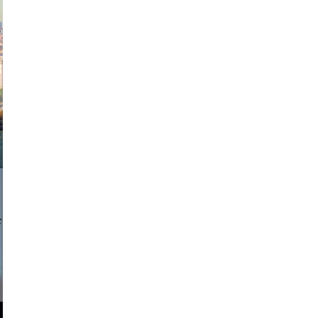
exanton
a sukoff