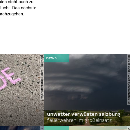
ieb nicht auch zu
flucht. Das nächste
durchzugehen.
© shutterstock.com | lauraapl
© shutterstock.com | john 
unwetter verwüsten salzburg
feuerwehren im großeinsatz