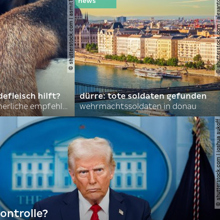
© shutterstock.com | asmit17
© shutterstock.com | al
efleisch hilft?
dürre: tote soldaten gefunden
nordkoreas sommerliche empfehlungen
wehrmachtssoldaten in donau
© shutterstock.com | joshu
ontrolle?