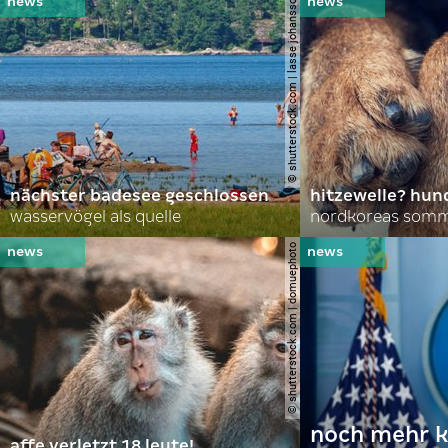
© shutterstock.com | lasse johansson
nächster badesee geschlossen
hitzewelle? hund
wasservögel als quelle
© shutterstock.com | domuephoto
noch mehr k
affe verletzt 18 leute!