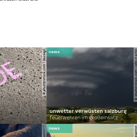
© shutterstock.com | lauraapl
© shutterstock.com | john 
unwetter verwüsten salzburg
feuerwehren im großeinsatz