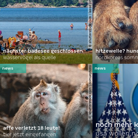
© shutterstock.com | lasse johansson
nächster badesee geschlossen
hitzewelle? hund
wasservögel als quelle
© shutterstock.com | domuephoto
noch mehr k
affe verletzt 18 leute!
usa wollen 
tier jetzt eingefangen