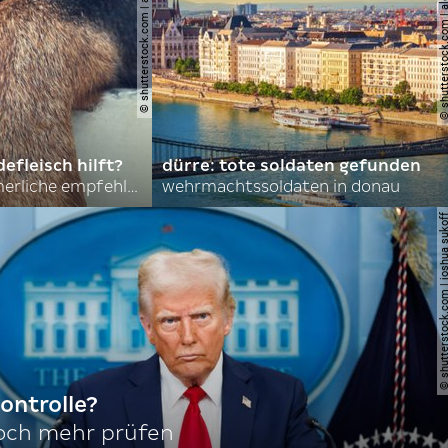
© shutterstock.com | asmit17
© shutterstock.com | al
efleisch hilft?
dürre: tote soldaten gefunden
nordkoreas sommerliche empfehlungen
wehrmachtssoldaten in donau
© shutterstock.com | joshu
ontrolle?
noch mehr prüfen