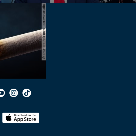
© shutterstock.com | cerevonstudio