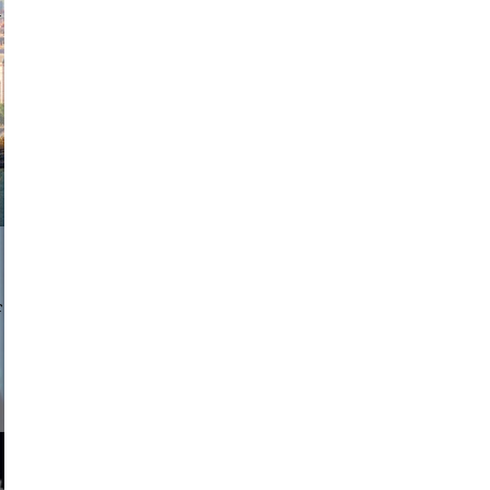
exanton
a sukoff