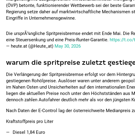
(ÖVP) betonte, funktionierender Wettbewerb sei der beste Garant 
Regierung setze daher auf marktwirtschaftliche Mechanismen st
Eingriffe in Unternehmensgewinne.
Die ursprÃ¼ngliche Spritpreisbremse endet mit Ende Mai. Die Re
eine Steuersenkung und eine Preis-Runter-Garantie.
https://t.c
— heute.at (@Heute_at)
May 30, 2026
warum die spritpreise zuletzt gestieg
Die Verlängerung der Spritpreisbremse erfolgt vor dem Hintergru
gestiegenen Rohölpreise. Auslöser waren unter anderem geopo
im Nahen Osten und Unsicherheiten auf den internationalen Ene
liegen die aktuellen Preise noch unter den Höchstständen aus Mä
dennoch zahlen Autofahrer deutlich mehr als vor den jüngsten K
Nach Daten der E-Control lag der österreichweite Medianpreis zu
Kraftstoffpreis pro Liter
Diesel 1,84 Euro