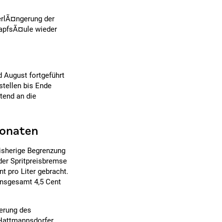
VerlÃ¤ngerung der
ZapfsÃ¤ule wieder
 August fortgeführt
stellen bis Ende
htend an die
monaten
bisherige Begrenzung
er Spritpreisbremse
nt pro Liter gebracht.
nsgesamt 4,5 Cent
erung des
 Hattmannsdorfer