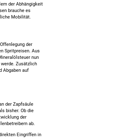
blem der Abhängigkeit
msen brauche es
liche Mobilität.
Offenlegung der
n Spritpreisen. Aus
Mineralölsteuer nun
 werde. Zusätzlich
nd Abgaben auf
an der Zapfsäule
ls bisher. Ob die
ntwicklung der
lenbetreibern ab.
irekten Eingriffen in