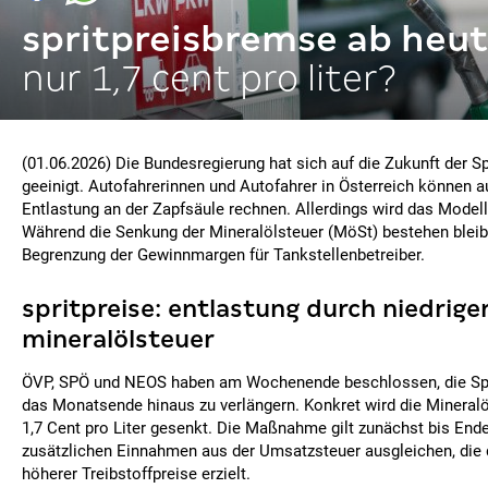
spritpreisbremse ab heu
nur 1,7 cent pro liter?
(01.06.2026) Die Bundesregierung hat sich auf die Zukunft der S
geeinigt. Autofahrerinnen und Autofahrer in Österreich können a
Entlastung an der Zapfsäule rechnen. Allerdings wird das Modell 
Während die Senkung der Mineralölsteuer (MöSt) bestehen bleibt
Begrenzung der Gewinnmargen für Tankstellenbetreiber.
spritpreise: entlastung durch niedrige
mineralölsteuer
ÖVP, SPÖ und NEOS haben am Wochenende beschlossen, die Spr
das Monatsende hinaus zu verlängern. Konkret wird die Mineralö
1,7 Cent pro Liter gesenkt. Die Maßnahme gilt zunächst bis Ende
zusätzlichen Einnahmen aus der Umsatzsteuer ausgleichen, die 
höherer Treibstoffpreise erzielt.