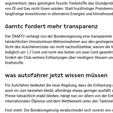
argumentiert, dass günstigere fossile Treibstoffe das Grundpro
von Öl und Gas nicht lösen würden. Statt kurzfristiger Preisbre
langfristige Investitionen in alternative Energien und klimafreund
öamtc fordert mehr transparenz
Der ÖAMTC verlangt von der Bundesregierung eine transparente 
tatsächlichen Umsatzsteuer-Mehreinnahmen aus den gestiegene
Sicht des Autofahrerclubs sei nicht nachvollziehbar, warum die 
lediglich um 1,7 Cent und nicht wie bisher um zwei Cent gesenkt
fordert der Club weitere Entlastungen über niedrigere Steuern u
Kraftstoffe.
was autofahrer jetzt wissen müssen
Für Autofahrer bedeutet die neue Regelung, dass die Entlastung 
auch im Juni bestehen bleibt, allerdings etwas geringer ausfällt a
Preise tatsächlich stabil bleiben, hängt nun vor allem von der E
internationalen Ölpreise und dem Wettbewerb unter den Tankstel
Fest steht: Die Bundesregierung verabschiedet sich vorerst von d