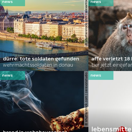
© shutterstock.com | alexanton
dürre: tote soldaten gefunden
affe verletzt 18 
wehrmachtssoldaten in donau
tier jetzt eingef
© shutterstock.com | cerevonstudio
lebensmitte