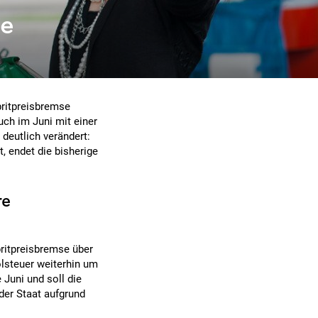
te
pritpreisbremse
uch im Juni mit einer
deutlich verändert:
, endet die bisherige
re
itpreisbremse über
lsteuer weiterhin um
 Juni und soll die
der Staat aufgrund