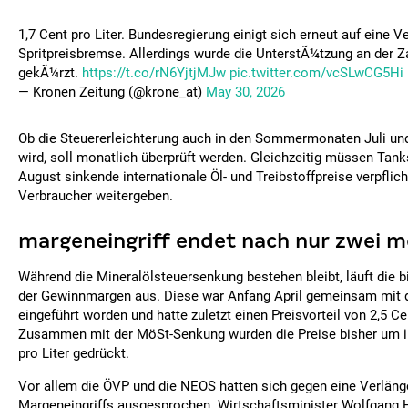
1,7 Cent pro Liter. Bundesregierung einigt sich erneut auf eine 
Spritpreisbremse. Allerdings wurde die UnterstÃ¼tzung an der 
gekÃ¼rzt.
https://t.co/rN6YjtjMJw
pic.twitter.com/vcSLwCG5Hi
— Kronen Zeitung (@krone_at)
May 30, 2026
Ob die Steuererleichterung auch in den Sommermonaten Juli und
wird, soll monatlich überprüft werden. Gleichzeitig müssen Tank
August sinkende internationale Öl- und Treibstoffpreise verpflic
Verbraucher weitergeben.
margeneingriff endet nach nur zwei 
Während die Mineralölsteuersenkung bestehen bleibt, läuft die 
der Gewinnmargen aus. Diese war Anfang April gemeinsam mit d
eingeführt worden und hatte zuletzt einen Preisvorteil von 2,5 Ce
Zusammen mit der MöSt-Senkung wurden die Preise bisher um i
pro Liter gedrückt.
Vor allem die ÖVP und die NEOS hatten sich gegen eine Verläng
Margeneingriffs ausgesprochen. Wirtschaftsminister Wolfgang