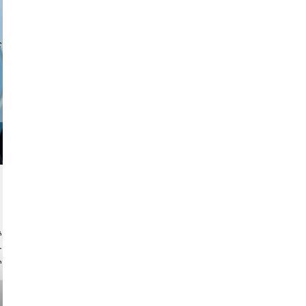
a sukoff
ock.com