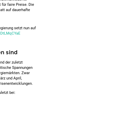
für faire Preise. Die
att auf dauerhafte
gierung setzt nun auf
o/tDtLMqCYaE
en sind
nd der zuletzt
litische Spannungen
rgiemärkten. Zwar
rz und April,
risenentwicklungen.
letzt bei: