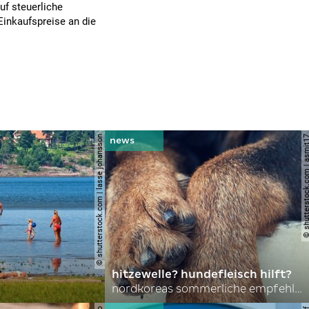
uf steuerliche
Einkaufspreise an die
© shutterstock.com | lasse johansson
© shutterstock.com | 
hitzewelle? hundefleisch hilft?
nordkoreas sommerliche empfehlungen