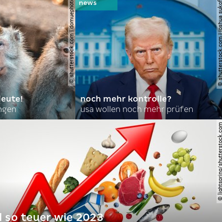
© shutterstock.com | domuephoto
© shutterstock.com | joshu
leute!
noch mehr kontrolle?
angen
usa wollen noch mehr prüfen
© lightspring/shutterst
l so teuer wie 2023