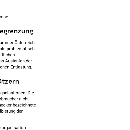
emse.
begrenzung
kammer Österreich
als problematisch
ftlichen
as Auslaufen der
ichen Entlastung.
ützern
ganisationen. Die
rbraucher nicht
necker bezeichnete
lbierung der
zorganisation